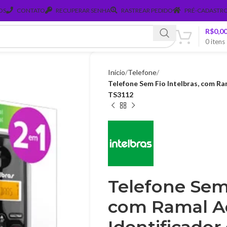
OS
CONTATO
RECUPERAR SENHA
RASTREAR PEDIDO
PRÉ-CADASTRO
R$
0,0
0
itens
Início
Telefone
Telefone Sem Fio Intelbras, com Ra
TS3112
Telefone Sem 
com Ramal Ad