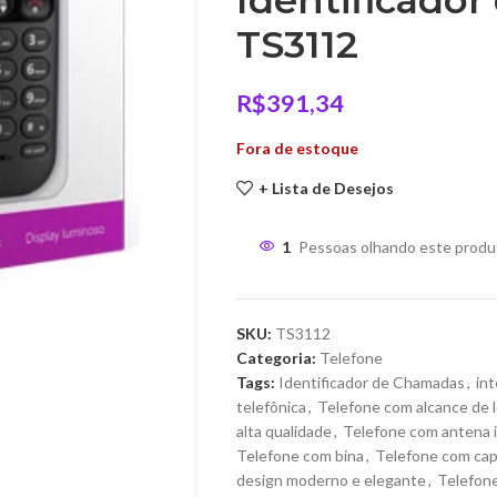
Identificado
TS3112
R$
391,34
Fora de estoque
+ Lista de Desejos
1
Pessoas olhando este produ
SKU:
TS3112
Categoria:
Telefone
Tags:
Identificador de Chamadas
,
int
telefônica
,
Telefone com alcance de 
alta qualidade
,
Telefone com antena 
Telefone com bina
,
Telefone com capa
design moderno e elegante
,
Telefone