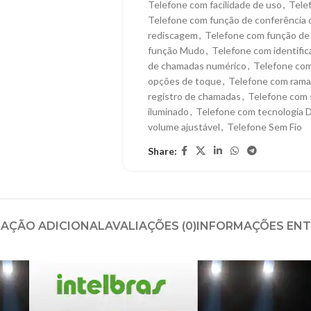
Telefone com facilidade de uso
,
Tele
Telefone com função de conferência
rediscagem
,
Telefone com função de
função Mudo
,
Telefone com identifi
de chamadas numérico
,
Telefone com 
opções de toque
,
Telefone com ramal
registro de chamadas
,
Telefone com s
iluminado
,
Telefone com tecnologia
volume ajustável
,
Telefone Sem Fio
Share:
AÇÃO ADICIONAL
AVALIAÇÕES (0)
INFORMAÇÕES EN