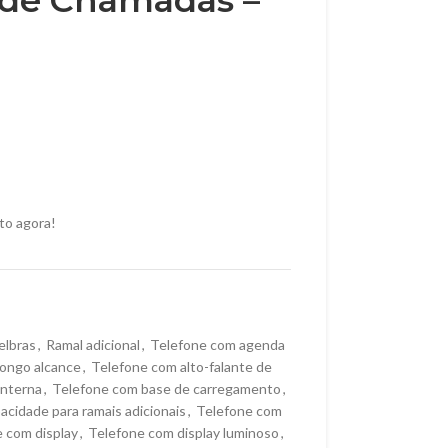
r de Chamadas –
to agora!
elbras
,
Ramal adicional
,
Telefone com agenda
longo alcance
,
Telefone com alto-falante de
interna
,
Telefone com base de carregamento
,
cidade para ramais adicionais
,
Telefone com
 com display
,
Telefone com display luminoso
,