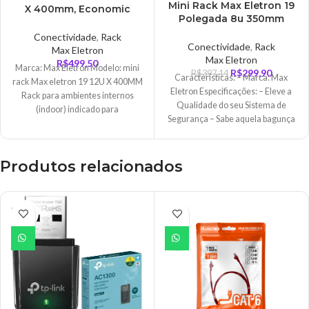
Mini Rack Max Eletron 19
X 400mm, Economic
Polegada 8u 350mm
Porta, Com Visor Em
Porta Acrílica Com
Acrílico – 5238
Conectividade
,
Rack
Fechadura
Conectividade
,
Rack
Max Eletron
Max Eletron
R$
499,50
Marca: Max Eletron Modelo: mini
R$
299,90
R$
397,14
Características: – Marca: Max
rack Max eletron 19 12U X 400MM
Eletron Especificações: – Eleve a
Rack para ambientes internos
Qualidade do seu Sistema de
(indoor) indicado para
Segurança – Sabe aquela bagunça
acomodação
que
Produtos relacionados
ESGO
TADO