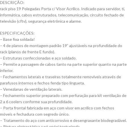
DESCRIÇÃO:
rack piso 19 Polegadas Porta c/ Visor Acrílico. Indicado para servidor, ti,
informática, cabos estruturados, telecomunicação, circuito fechado de
televisão (cftv), segurança eletrônica e alarme.
ESPECIFICAÇÕES:
– Base fixa soldada!
– 4 de planos de montagem padrão 19” ajustáveis na profundidade do
rack (planos de frente E fundo).
– Estruturas confeccionadas e aço soldado.
– Permite a passagem de cabos tanto na parte superior quanto na parte
inferior.
– Fechamentos laterais e traseiras totalmente removíveis através de
parafusos internos e fechos fenda tipo lingueta.
– Venezianas de ventilação laterais.
– Fechamento superior preparado com perfuração para kit ventilação de
2 a 6 coolers conforme sua profundidade.
– Porta frontal fabricada em aço com visor em acrílico com fechos
móveis e fechadura com segredo único.
– Tratamento do aço com anticorrosivo e desengraxante biodegradável.
– Pintura eletrostática a pó epóxi texturizada.