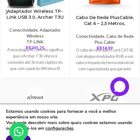
Adaptador Wireless TP-
Link USB 3.0, Archer T3U
Cabo De Rede PlusCable,
– AC1300
Cat 6 – 2,5 Metros,
Vermelho – PC-
Conectividade
,
Adaptador
ETH6U25RD
Wireless
Conectividade
,
Cabo de Rede
TP-LINK
Plus Cable
R$
245,25
R$
14,99
A tecnologia AC sem fio significa
O cabo de rede patch cord CAT6E
que o Archer T3U oferece
com plugue modulador RJ45 e um
conexões até 3x mais rápidas do
cabo crimpado de forma industrial
que com o padrão Wireless N
com capa injetada que garante
anterior. Wi-Fi de alta velocidade
maior qualidade e desempenho no
(até 867Mbps na banda de 5GHz e
cabeamento estruturado. Trafega
400Mbps na banda de 2,4GHz)
dados em alta velocidade sendo
significa que o Archer T3U é capaz
ideal para conectar pontos de rede
de suportar todas as suas
em estação de trabalho e os Patch
atividades on-line, desde
Panels aos equipamentos ativos da
Estamos usando cookies para fornecer a você a melhor
streaming de vídeo HD até jogos
rede, como switches, roteadores,
experiência em nosso site.
on-line sem atrasos e navegação
C A Informatica Ltda | CNPJ: 33.482.008/0001-90 | Avenida Dos Ipês,
entre outros.
Você pode descobrir mais sobre quais cookies estamos usando
na web.
QD31 LT23, Bairro Cidade Jardim, CEP: 68.515-000 - | PARAUAPEBAS-
ou desativá-los em
configurações
.
PA