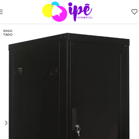
ESGO
TADO