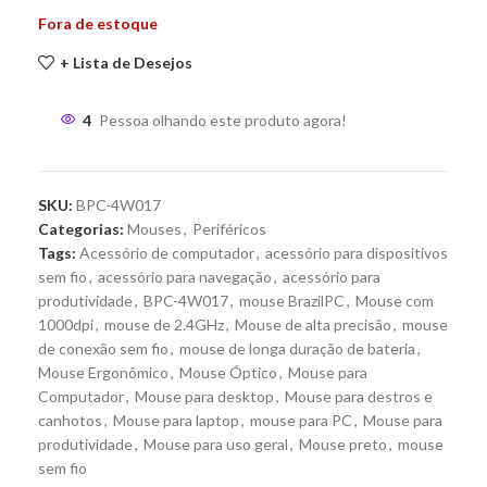
Fora de estoque
+ Lista de Desejos
4
Pessoa olhando este produto agora!
SKU:
BPC-4W017
Categorias:
Mouses
,
Periféricos
Tags:
Acessório de computador
,
acessório para dispositivos
sem fio
,
acessório para navegação
,
acessório para
produtividade
,
BPC-4W017
,
mouse BrazilPC
,
Mouse com
1000dpi
,
mouse de 2.4GHz
,
Mouse de alta precisão
,
mouse
de conexão sem fio
,
mouse de longa duração de bateria
,
Mouse Ergonômico
,
Mouse Óptico
,
Mouse para
Computador
,
Mouse para desktop
,
Mouse para destros e
canhotos
,
Mouse para laptop
,
mouse para PC
,
Mouse para
produtividade
,
Mouse para uso geral
,
Mouse preto
,
mouse
sem fio