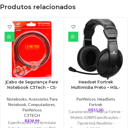
Produtos relacionados
ESGO
TADO
Cabo de Segurança Para
Headset Fortrek
Notebook C3Tech – CS-
Multimídia Preto – HSL-
30
102PT
Notebooks
,
Acessórios Para
Periféricos
,
HeadSets
Notebook
,
Computadores
,
Fortrek
Periféricos
R$
55,00
Características: – Marca: Fortrek –
C3TECH
Modelo: 62889 Especificações: –
R$
39,99
Especificações Facil de instalar
Tipo de Imã: Neodímio –