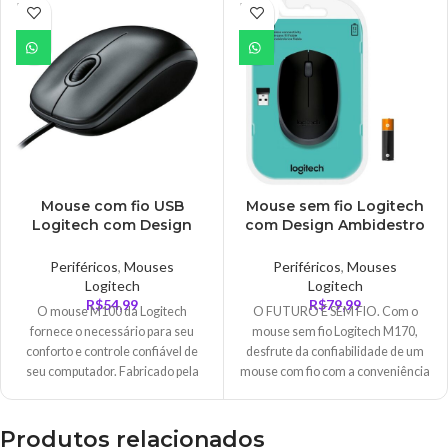
ESGO
ESGO
TADO
TADO
Mouse com fio USB
Mouse sem fio Logitech
Logitech com Design
com Design Ambidestro
Ambidestro e Facilidade
Compacto, Conexão USB
Plug and Play, Cinza –
e Pilha Inclusa, Preto –
Periféricos
,
Mouses
Periféricos
,
Mouses
M100
M170BK
Logitech
Logitech
R$
54,99
R$
79,99
O mouse M100 da Logitech
O FUTURO É SEM FIO. Com o
fornece o necessário para seu
mouse sem fio Logitech M170,
conforto e controle confiável de
desfrute da confiabilidade de um
seu computador. Fabricado pela
mouse com fio com a conveniência
Logitech - especialista em mouses
do sem fio ? graças à tecnologia
- e com a qualidade de quem já
sem fio Logitech Advanced 2,4
produziu mais de um bilhão de
GHz. Este econômico mouse sem
Produtos relacionados