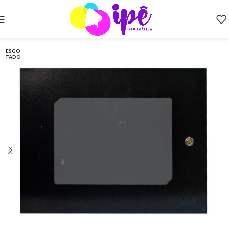
ESGO
TADO