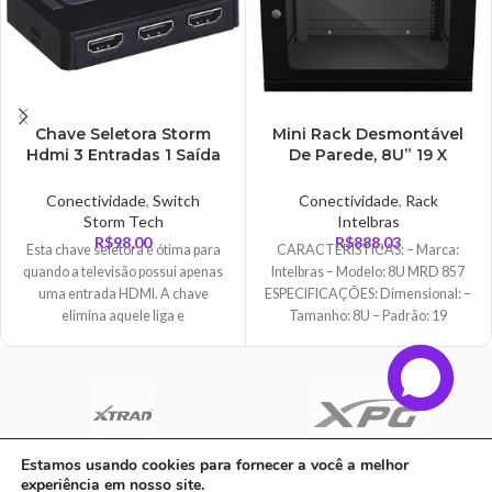
Chave Seletora Storm
Mini Rack Desmontável
Hdmi 3 Entradas 1 Saída
De Parede, 8U” 19 X
Preta – CHSL-0006
570mm, Intelbras – MRD
857
Conectividade
,
Switch
Conectividade
,
Rack
Storm Tech
Intelbras
R$
98,00
R$
888,03
Esta chave seletora é ótima para
CARACTERÍSTICAS: – Marca:
quando a televisão possui apenas
Intelbras – Modelo: 8U MRD 857
uma entrada HDMI. A chave
ESPECIFICAÇÕES: Dimensional: –
elimina aquele liga e
Tamanho: 8U – Padrão: 19
Polegadas – Dimensão
Estamos usando cookies para fornecer a você a melhor
experiência em nosso site.
C A Informatica Ltda | CNPJ: 33.482.008/0001-90 | Avenida Dos Ipês,