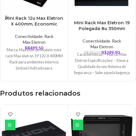
Mini Rack 12u Max Eletron
Mini Rack Max Eletron 19
X 400mm, Economic
Polegada 8u 350mm
Porta, Com Visor Em
Porta Acrílica Com
Acrílico – 5238
Conectividade
,
Rack
Fechadura
Conectividade
,
Rack
Max Eletron
Max Eletron
R$
499,50
Marca: Max Eletron Modelo: mini
R$
299,90
R$
397,14
Características: – Marca: Max
rack Max eletron 19 12U X 400MM
Eletron Especificações: – Eleve a
Rack para ambientes internos
Qualidade do seu Sistema de
(indoor) indicado para
Segurança – Sabe aquela bagunça
acomodação
que
Produtos relacionados
ESGO
TADO