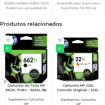
CB435A/CB436A/CB285A/CB278A.
de até 8.000 cópias. Assim como o
Produto novo, com qualidade de
Toner Brother TN-3332, ele
impressão semelhante ao
cartucho original.
Produtos relacionados
ESGO
TADO
Cartucho de Tinta HP
Cartucho HP 22XL
662XL Preto – 662XL-BK
Colorido Original – 22XL-
CL
Suprimentos
,
Cartuchos
Suprimentos
,
Cartuchos
HP
HP