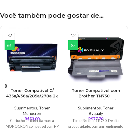
Você também pode gostar de…
Toner Compativel C/
Toner Compatível com
435a/436a/285a/278a 2k
Brother TN750 –
Monocron
3360/3370/3390/3395/335
0/3380/3385 8K
Suprimentos
,
Toner
Suprimentos
,
Toner
Monocron
Byqualy
R$
53,00
R$
77,70
Cartucho de toner da marca
Toner Brother TN750. De alta
MONOCRON compatível com HP
produtividade, com um rendimento