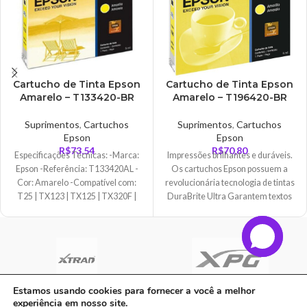
Cartucho de Tinta Epson
Cartucho de Tinta Epson
Amarelo – T133420-BR
Amarelo – T196420-BR
Suprimentos
,
Cartuchos
Suprimentos
,
Cartuchos
Epson
Epson
R$
73,54
R$
70,80
Especificações Técnicas: -Marca:
Impressões brilhantes e duráveis.
Epson -Referência: T133420AL -
Os cartuchos Epson possuem a
Cor: Amarelo -Compatível com:
revolucionária tecnologia de tintas
T25 | TX123 | TX125 | TX320F |
DuraBrite Ultra Garantem textos
TX420W Peso:
mais nítidos, as
Estamos usando cookies para fornecer a você a melhor
experiência em nosso site.