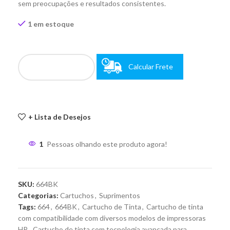
sem preocupações e resultados consistentes.
1 em estoque
Calcular Frete
+ Lista de Desejos
1
Pessoas olhando este produto agora!
SKU:
664BK
Categorias:
Cartuchos
,
Suprimentos
Tags:
664
,
664BK
,
Cartucho de Tinta
,
Cartucho de tinta
com compatibilidade com diversos modelos de impressoras
HP
,
Cartucho de tinta com tecnologia avançada para