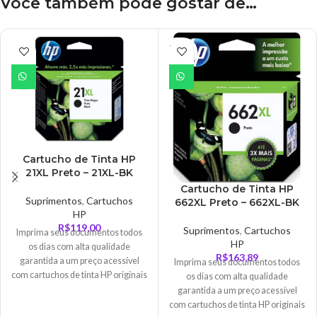
Você também pode gostar de…
ESGO
TADO
Cartucho de Tinta HP
21XL Preto – 21XL-BK
Cartucho de Tinta HP
Suprimentos
,
Cartuchos
662XL Preto – 662XL-BK
HP
R$
119,00
Suprimentos
,
Cartuchos
Imprima seus documentos todos
HP
os dias com alta qualidade
R$
163,89
garantida a um preço acessível
Imprima seus documentos todos
com cartuchos de tinta HP originais
os dias com alta qualidade
de baixo custo, projetados com
garantida a um preço acessível
proteção contra fraude e alertas de
com cartuchos de tinta HP originais