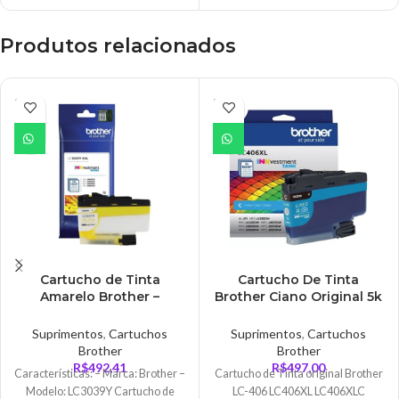
pouca tinta o que lhe oferece um
de baixo custo, projetados com
desempenho sem preocupações e
proteção contra fraude e alertas de
resultados consistentes.
pouca tinta o que lhe oferece um
Produtos relacionados
desempenho sem preocupações e
resultados consistentes.
ESGO
ESGO
TADO
TADO
Cartucho de Tinta
Cartucho De Tinta
Amarelo Brother –
Brother Ciano Original 5k
LC3039Y
– LC406XLCS
Suprimentos
,
Cartuchos
Suprimentos
,
Cartuchos
Brother
Brother
R$
492,41
R$
497,00
Características: – Marca: Brother –
Cartucho de Tinta original Brother
Modelo: LC3039Y Cartucho de
LC-406 LC406XL LC406XLC