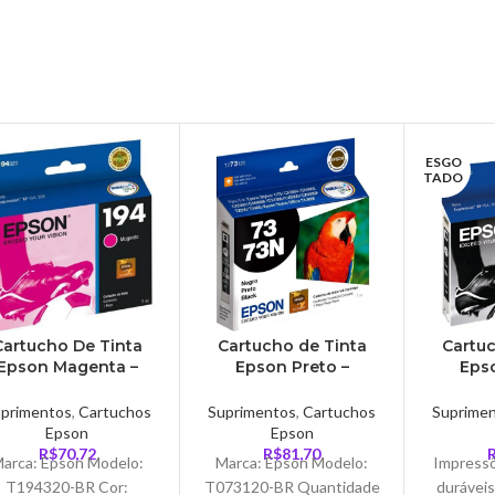
e tinta HP originais de
de tinta HP originais de
aixo custo, projetados
baixo custo, projetados
com proteção contra
com proteção contra
aude e alertas de pouca
fraude e alertas de pouca
inta o que lhe oferece
tinta o que lhe oferece
um desempenho sem
um desempenho sem
ESGO
preocupações e
preocupações e
TADO
sultados consistentes.
resultados consistentes.
Cartucho De Tinta
Cartucho de Tinta
Cartuc
Epson Magenta –
Epson Preto –
Epso
T194320-BR
T073120-BR
T1
primentos
,
Cartuchos
Suprimentos
,
Cartuchos
Suprime
Epson
Epson
R$
70,72
R$
81,70
arca: Epson Modelo:
Marca: Epson Modelo:
Impressõ
T194320-BR Cor:
T073120-BR Quantidade
duráveis