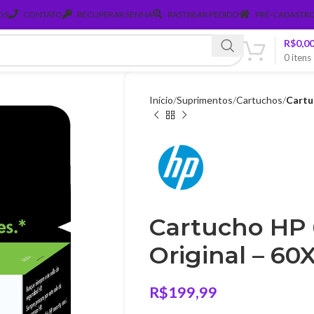
OS
CONTATO
RECUPERAR SENHA
RASTREAR PEDIDO
PRÉ-CADASTRO
R$
0,0
0
itens
Início
Suprimentos
Cartuchos
Cartu
Cartucho HP 
Original – 60
R$
199,99