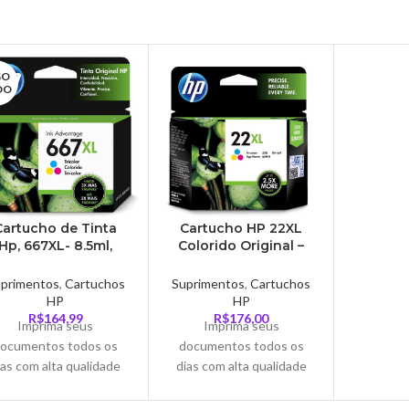
GO
DO
Cartucho de Tinta
Cartucho HP 22XL
Hp, 667XL- 8.5ml,
Colorido Original –
olorido- 667XL-CL
22XL-CL
primentos
,
Cartuchos
Suprimentos
,
Cartuchos
HP
HP
R$
164,99
R$
176,00
Imprima seus
Imprima seus
ocumentos todos os
documentos todos os
ias com alta qualidade
dias com alta qualidade
garantida a um preço
garantida a um preço
essível com cartuchos
acessível com cartuchos