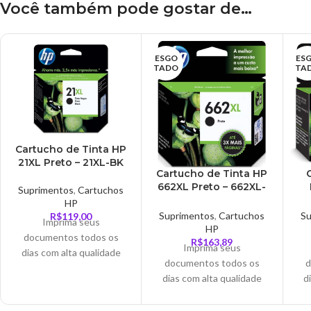
Você também pode gostar de…
ESGO
ES
TADO
TA
Cartucho de Tinta HP
21XL Preto – 21XL-BK
Cartucho de Tinta HP
662XL Preto – 662XL-
Suprimentos
,
Cartuchos
BK
C
HP
Suprimentos
,
Cartuchos
Su
R$
119,00
Imprima seus
HP
documentos todos os
R$
163,89
Imprima seus
dias com alta qualidade
documentos todos os
d
garantida a um preço
dias com alta qualidade
d
acessível com cartuchos
garantida a um preço
de tinta HP originais de
acessível com cartuchos
ac