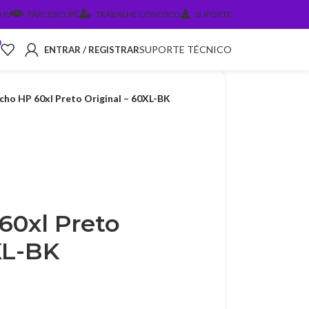
 PJ
PARCEIRO IPÊ
TRABALHE CONOSCO
SUPORTE
0
SUPORTE TÉCNICO
ENTRAR / REGISTRAR
cho HP 60xl Preto Original – 60XL-BK
60xl Preto
XL-BK