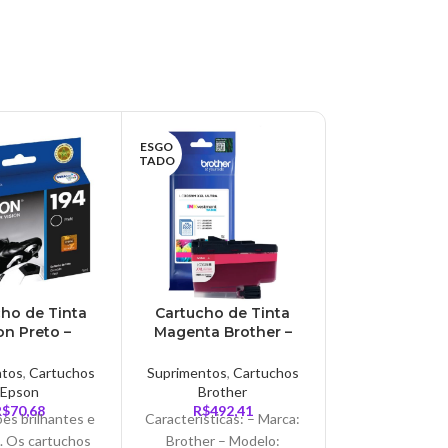
ESGO
TADO
ho de Tinta
Cartucho de Tinta
Cartucho H
n Preto –
Magenta Brother –
Preto Origi
94120-BR
LC3039M
664B
ntos
,
Cartuchos
Suprimentos
,
Cartuchos
Suprimentos
,
C
Epson
Brother
HP
R$
70,68
R$
492,41
R$
110,
es brilhantes e
Características: – Marca:
Imprima s
. Os cartuchos
Brother – Modelo:
documentos t