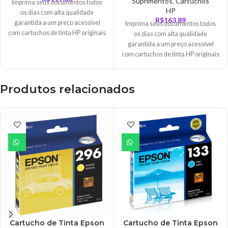
Suprimentos
,
Cartuchos
Imprima seus documentos todos
HP
os dias com alta qualidade
R$
163,89
garantida a um preço acessível
Imprima seus documentos todos
com cartuchos de tinta HP originais
os dias com alta qualidade
de baixo custo, projetados com
garantida a um preço acessível
proteção contra fraude e alertas de
com cartuchos de tinta HP originais
pouca tinta o que lhe oferece um
de baixo custo, projetados com
desempenho sem preocupações e
proteção contra fraude e alertas de
resultados consistentes.
pouca tinta o que lhe oferece um
Produtos relacionados
desempenho sem preocupações e
resultados consistentes.
Cartucho de Tinta Epson
Cartucho de Tinta Epson