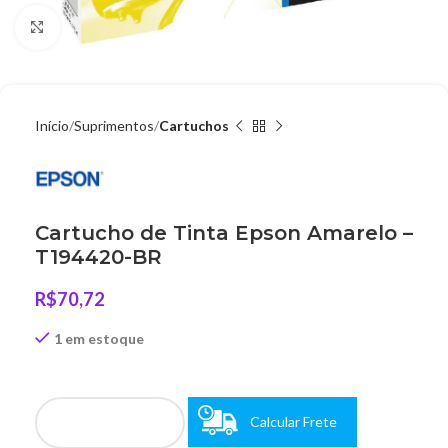
Clique para ampliar
Início
Suprimentos
Cartuchos
Cartucho de Tinta Epson Amarelo –
T194420-BR
R$
70,72
1 em estoque
Calcular Frete