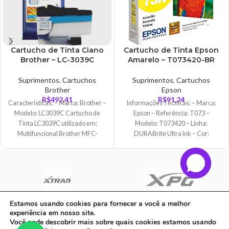
Cartucho de Tinta Ciano
Cartucho de Tinta Epson
Brother – LC-3039C
Amarelo – T073420-BR
Suprimentos
,
Cartuchos
Suprimentos
,
Cartuchos
Brother
Epson
R$
492,41
R$
91,24
Características: – Marca: Brother –
Informações Técnicas: – Marca:
Modelo: LC3039C Cartucho de
Epson – Referência: T073 –
Tinta LC3039C utilizado em:
Modelo: T073420 – Linha:
Multifuncional Brother MFC-
DURABrite Ultra Ink – Cor:
J5845DW Multifuncional Brother
Amarelo –
MFC-J5945DW Multifuncional
Estamos usando cookies para fornecer a você a melhor
experiência em nosso site.
C A Informatica Ltda | CNPJ: 33.482.008/0001-90 | Avenida Dos Ipês,
Você pode descobrir mais sobre quais cookies estamos usando
QD31 LT23, Bairro Cidade Jardim, CEP: 68.515-000 - | PARAUAPEBAS-