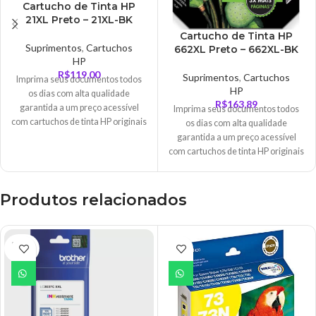
Cartucho de Tinta HP
21XL Preto – 21XL-BK
Cartucho de Tinta HP
Suprimentos
,
Cartuchos
662XL Preto – 662XL-BK
HP
R$
119,00
Suprimentos
,
Cartuchos
Imprima seus documentos todos
HP
os dias com alta qualidade
R$
163,89
garantida a um preço acessível
Imprima seus documentos todos
com cartuchos de tinta HP originais
os dias com alta qualidade
de baixo custo, projetados com
garantida a um preço acessível
proteção contra fraude e alertas de
com cartuchos de tinta HP originais
pouca tinta o que lhe oferece um
de baixo custo, projetados com
desempenho sem preocupações e
proteção contra fraude e alertas de
resultados consistentes.
pouca tinta o que lhe oferece um
Produtos relacionados
desempenho sem preocupações e
resultados consistentes.
ESGO
TADO