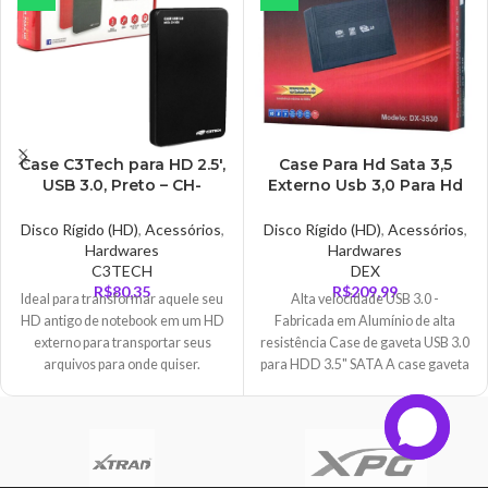
Case C3Tech para HD 2.5′,
Case Para Hd Sata 3,5
USB 3.0, Preto – CH-
Externo Usb 3,0 Para Hd
300BK
De Pc, Dex – DX-3530
Disco Rígido (HD)
,
Acessórios
,
Disco Rígido (HD)
,
Acessórios
,
Hardwares
Hardwares
C3TECH
DEX
R$
80,35
R$
209,99
Ideal para transformar aquele seu
Alta velocidade USB 3.0 -
HD antigo de notebook em um HD
Fabricada em Alumínio de alta
externo para transportar seus
resistência Case de gaveta USB 3.0
arquivos para onde quiser.
para HDD 3.5" SATA A case gaveta
Podendo ser acessado por
em alumínio é compacta, leve, não
qualquer computador / notebook /
necessita de instalação (plug &
TV / video game com uma entrada
play) e oferece ao usuário alta
USB. Super simples de utilizar,
performance e velocidade de
basta conectar o HD a case e
transmissão. O corpo em alumínio