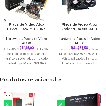
Placa de Vídeo Afox
Placa de Vídeo Afox
GT220, 1024 MB DDR3,
Radeon, RX 560 4GB,
128Bits, Low Profile,
GDDR5, 128 Bits –
HDMI, DVI, VGA – AF220-
AFRX560-4096D5H4-V2
Hardwares
,
Placas de Vídeo
Hardwares
,
Placas de Vídeo
1024D3L2
AFOX
AFOX
R$
416,00
R$
1.933,58
GT220A AFOX GeForce GT220 é
Características: – Marca: Afox –
uma unidade de processamento
Modelo: AFRX560-4096D5H4-
gráfico, direcionada ao mercado
V2Especificações Ténicas:
de desktops. Modelo NVIDIA A
Interface: – Pci Express 3.0
GPU é
Memória de vídeo: – GDDR5
4096MB Processador
Produtos relacionados
ESGO
TADO