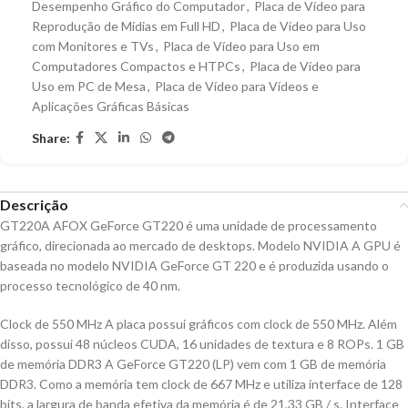
Desempenho Gráfico do Computador
,
Placa de Vídeo para
Reprodução de Mídias em Full HD
,
Placa de Vídeo para Uso
com Monitores e TVs
,
Placa de Vídeo para Uso em
Computadores Compactos e HTPCs
,
Placa de Vídeo para
Uso em PC de Mesa
,
Placa de Vídeo para Vídeos e
Aplicações Gráficas Básicas
Share:
Descrição
GT220A AFOX GeForce GT220 é uma unidade de processamento
gráfico, direcionada ao mercado de desktops. Modelo NVIDIA A GPU é
baseada no modelo NVIDIA GeForce GT 220 e é produzida usando o
processo tecnológico de 40 nm.
Clock de 550 MHz A placa possui gráficos com clock de 550 MHz. Além
disso, possui 48 núcleos CUDA, 16 unidades de textura e 8 ROPs. 1 GB
de memória DDR3 A GeForce GT220 (LP) vem com 1 GB de memória
DDR3. Como a memória tem clock de 667 MHz e utiliza interface de 128
bits, a largura de banda efetiva da memória é de 21,33 GB / s. Interface