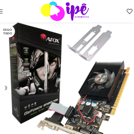
ESGO
TADO