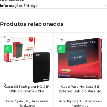
Informações Entrega
Produtos relacionados
ESGO
TADO
Case C3Tech para HD 2.5′,
Case Para Hd Sata 3,5
USB 3.0, Preto – CH-
Externo Usb 3,0 Para Hd
300BK
De Pc, Dex – DX-3530
Disco Rígido (HD)
,
Acessórios
,
Disco Rígido (HD)
,
Acessórios
,
Hardwares
Hardwares