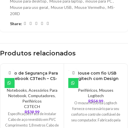
Mouse para desktop
,
Mouse para laptop
,
mouse para PC
,
Mouse para uso geral
,
Mouse USB
,
Mouse Vermelho
,
MS-
20RD
Share:
Produtos relacionados
ESGO
Cabo de Segurança Para
Mouse com fio USB
TADO
Notebook C3Tech – CS-
Logitech com Design
30
Ambidestro e Facilidade
Plug and Play, Cinza –
Notebooks
,
Acessórios Para
Periféricos
,
Mouses
M100
Notebook
,
Computadores
,
Logitech
Periféricos
R$
54,99
O mouse M100 da Logitech
C3TECH
fornece o necessário para seu
R$
39,99
Especificações Facil de instalar
conforto e controle confiável de
Cabo de aço revestido em PVC
seu computador. Fabricado pela
Comprimento: 1,8 metros Cabo de
Logitech - especialista em mouses