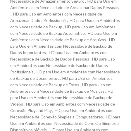
Necessidade de Armazenamento Seguro
,
HD para Uso em
Ambientes com Necessidade de Armazenar Dados Pessoais
,
HD para Uso em Ambientes com Necessidade de
Armazenar Dados Profissionais
,
HD para Uso em Ambientes
com Necessidade de Backup
,
HD para Uso em Ambientes
com Necessidade de Backup Automático
,
HD para Uso em
Ambientes com Necessidade de Backup de Arquivos
,
HD
para Uso em Ambientes com Necessidade de Backup de
Dados Importantes
,
HD para Uso em Ambientes com
Necessidade de Backup de Dados Pessoais
,
HD para Uso
em Ambientes com Necessidade de Backup de Dados
Profissionais
,
HD para Uso em Ambientes com Necessidade
de Backup de Documentos
,
HD para Uso em Ambientes
com Necessidade de Backup de Fotos
,
HD para Uso em
Ambientes com Necessidade de Backup de Músicas
,
HD
para Uso em Ambientes com Necessidade de Backup de
Vídeos
,
HD para Uso em Ambientes com Necessidade de
Conexão Plug and Play
,
HD para Uso em Ambientes com
Necessidade de Conexão Simples a Computadores
,
HD para
Uso em Ambientes com Necessidade de Conexão Simples a
Dispositivos Móveis
,
HD para Uso em Ambientes com