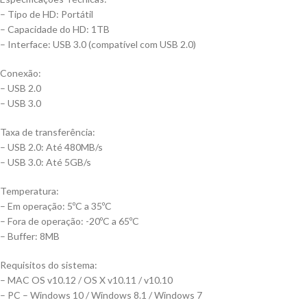
– Tipo de HD: Portátil
– Capacidade do HD: 1TB
– Interface: USB 3.0 (compatível com USB 2.0)
Conexão:
– USB 2.0
– USB 3.0
Taxa de transferência:
– USB 2.0: Até 480MB/s
– USB 3.0: Até 5GB/s
Temperatura:
– Em operação: 5ºC a 35ºC
– Fora de operação: -20ºC a 65ºC
– Buffer: 8MB
Requisitos do sistema:
– MAC OS v10.12 / OS X v10.11 / v10.10
– PC – Windows 10 / Windows 8.1 / Windows 7