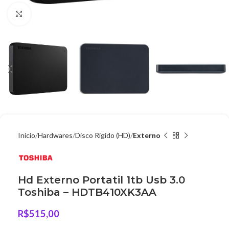
Clique para ampliar
Início
Hardwares
Disco Rígido (HD)
Externo
Hd Externo Portatil 1tb Usb 3.0
Toshiba – HDTB410XK3AA
R$
515,00