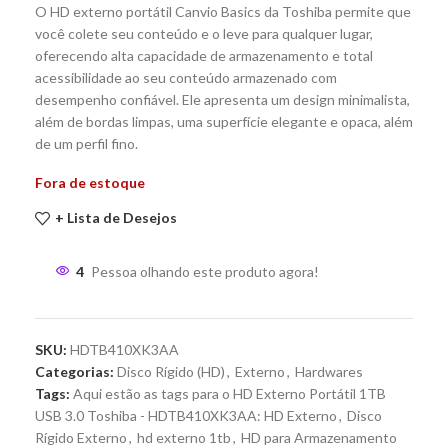
O HD externo portátil Canvio Basics da Toshiba permite que
você colete seu conteúdo e o leve para qualquer lugar,
oferecendo alta capacidade de armazenamento e total
acessibilidade ao seu conteúdo armazenado com
desempenho confiável. Ele apresenta um design minimalista,
além de bordas limpas, uma superfície elegante e opaca, além
de um perfil fino.
Fora de estoque
+ Lista de Desejos
4
Pessoa olhando este produto agora!
SKU:
HDTB410XK3AA
Categorias:
Disco Rígido (HD)
,
Externo
,
Hardwares
Tags:
Aqui estão as tags para o HD Externo Portátil 1TB
USB 3.0 Toshiba - HDTB410XK3AA: HD Externo
,
Disco
Rígido Externo
,
hd externo 1tb
,
HD para Armazenamento