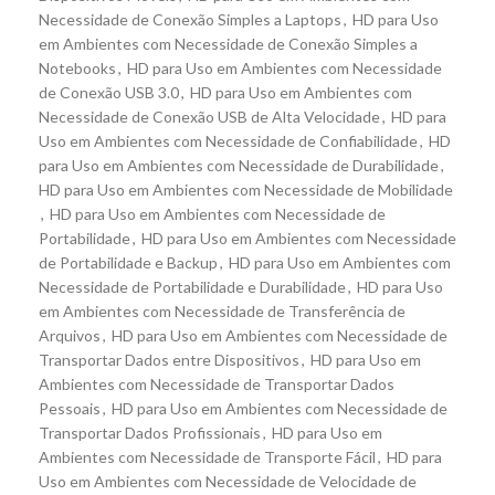
Necessidade de Conexão Simples a Laptops
,
HD para Uso
em Ambientes com Necessidade de Conexão Simples a
Notebooks
,
HD para Uso em Ambientes com Necessidade
de Conexão USB 3.0
,
HD para Uso em Ambientes com
Necessidade de Conexão USB de Alta Velocidade
,
HD para
Uso em Ambientes com Necessidade de Confiabilidade
,
HD
para Uso em Ambientes com Necessidade de Durabilidade
,
HD para Uso em Ambientes com Necessidade de Mobilidade
,
HD para Uso em Ambientes com Necessidade de
Portabilidade
,
HD para Uso em Ambientes com Necessidade
de Portabilidade e Backup
,
HD para Uso em Ambientes com
Necessidade de Portabilidade e Durabilidade
,
HD para Uso
em Ambientes com Necessidade de Transferência de
Arquivos
,
HD para Uso em Ambientes com Necessidade de
Transportar Dados entre Dispositivos
,
HD para Uso em
Ambientes com Necessidade de Transportar Dados
Pessoais
,
HD para Uso em Ambientes com Necessidade de
Transportar Dados Profissionais
,
HD para Uso em
Ambientes com Necessidade de Transporte Fácil
,
HD para
Uso em Ambientes com Necessidade de Velocidade de