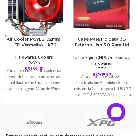
Air Cooler PCYES, 92mm,
Case Para Hd Sata 3,5
LED Vermelho – KZ2
Externo Usb 3,0 Para Hd
De Pc, Dex – DX-3530
Hardwares
,
Coolers
Disco Rígido (HD)
,
Acessórios
,
PcYes
Hardwares
R$
159,00
DEX
Parte dos clássicos air coolers da
R$
209,99
pcyes, o kz2 retorna com a mesma
Alta velocidade USB 3.0 -
qualidade e eficiência, mas com
Fabricada em Alumínio de alta
nova embalagem. O fan de 92mm,
resistência Case de gaveta USB 3.0
possui a função pwm que permitirá
para HDD 3.5" SATA A case gaveta
uma ampla faixa de velocidade
em alumínio é compacta, leve, não
para partidas mais longas. O
necessita de instalação (plug &
dissipador auxilia na distribuição
play) e oferece ao usuário alta
do calor absorvido entre suas
performance e velocidade de
aletas, para que depois o fans
transmissão. O corpo em alumínio
possam resfriá-las com maior
garante maior proteção e alta