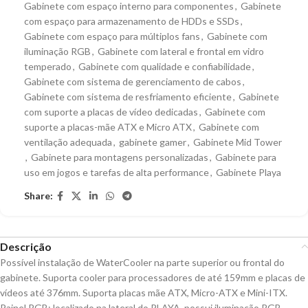
Gabinete com espaço interno para componentes
,
Gabinete
com espaço para armazenamento de HDDs e SSDs
,
Gabinete com espaço para múltiplos fans
,
Gabinete com
iluminação RGB
,
Gabinete com lateral e frontal em vidro
temperado
,
Gabinete com qualidade e confiabilidade
,
Gabinete com sistema de gerenciamento de cabos
,
Gabinete com sistema de resfriamento eficiente
,
Gabinete
com suporte a placas de vídeo dedicadas
,
Gabinete com
suporte a placas-mãe ATX e Micro ATX
,
Gabinete com
ventilação adequada
,
gabinete gamer
,
Gabinete Mid Tower
,
Gabinete para montagens personalizadas
,
Gabinete para
uso em jogos e tarefas de alta performance
,
Gabinete Playa
Share:
Descrição
Possível instalação de WaterCooler na parte superior ou frontal do
gabinete. Suporta cooler para processadores de até 159mm e placas de
vídeos até 376mm. Suporta placas mãe ATX, Micro-ATX e Mini-ITX.
Painel RGB: localizado na lateral do PLAYA, possui iluminação RGB