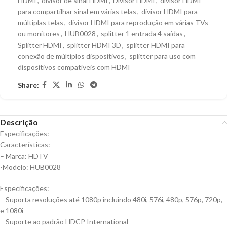
HDMI
,
divisor de sinal HDMI
,
Divisor HDMI
,
divisor HDMI
para compartilhar sinal em várias telas
,
divisor HDMI para
múltiplas telas
,
divisor HDMI para reprodução em várias TVs
ou monitores
,
HUB0028
,
splitter 1 entrada 4 saídas
,
Splitter HDMI
,
splitter HDMI 3D
,
splitter HDMI para
conexão de múltiplos dispositivos
,
splitter para uso com
dispositivos compatíveis com HDMI
Share:
Descrição
Especificações:
Características:
– Marca: HDTV
-Modelo: HUB0028
Especificações:
– Suporta resoluções até 1080p incluindo 480i, 576i, 480p, 576p, 720p,
e 1080i
– Suporte ao padrão HDCP International