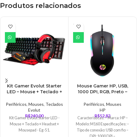
Produtos relacionados
ESGO
TADO
Kit Gamer Evolut Starter
Mouse Gamer HP, USB,
LED – Mouse + Teclado +
1000 DPI, RGB, Preto –
Headset + Mousepad –
M160
EG-51
Periféricos
,
Mouses
,
Teclados
Periféricos
,
Mouses
Evolut
HP
R$
240,00
R$
52,82
Kit Gamer Evolut Starter LED -
Características: – Marca: HP –
Mouse + Teclado + Headset +
Modelo: M160 Especificações: –
Mousepad - Eg-51.
Tipo de conexão: USB com fio –
DPI: 1000 DPI –