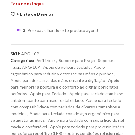
Fora de estoque
+ Lista de Desejos
3
Pessoas olhando este produto agora!
SKU:
APG-10P
Categorias:
Periféricos
,
Suporte para Braço
,
Suportes
Tags:
APG-10P
,
Apoio de gel para teclado
,
Apoio
ergonômico para reduzir o estresse nas mãos e punhos
,
Apoio para descanso das mãos durante a digitação
,
Apoio
para melhorar a postura e o conforto ao digitar por longos
períodos
,
Apoio para Teclado
,
Apoio para teclado com base
antiderrapante para maior estabilidade
,
Apoio para teclado
com compatibilidade com teclados de diversos tamanhos e
modelos
,
Apoio para teclado com design ergonômico para
se ajustar às mãos
,
Apoio para teclado com superfície de gel
macia e confortável
,
Apoio para teclado para prevenir lesões
por esforço repetitivo (LER) e outras condições relacionadas