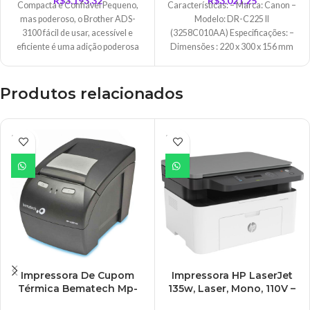
R$
3.193,32
R$
3.021,25
Compacta e Confiável Pequeno,
Características: – Marca: Canon –
mas poderoso, o Brother ADS-
Modelo: DR-C225 II
3100 fácil de usar, acessível e
(3258C010AA) Especificações: –
eficiente é uma adição poderosa
Dimensões : 220 x 300 x 156 mm
para qualquer pequena
(bandejas
Produtos relacionados
ESGO
ESGO
TADO
TADO
Impressora De Cupom
Impressora HP LaserJet
Térmica Bematech Mp-
135w, Laser, Mono, 110V –
4200 Th USB e Ethernet –
MFP 135W