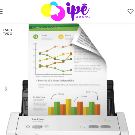
ESGO
TADO