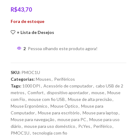
R$
43,70
Fora de estoque
+ Lista de Desejos
2
Pessoa olhando este produto agora!
SKU:
PMOC1U
Categorias:
Mouses
,
Periféricos
Tags:
1000 DPI
,
Acessório de computador
,
cabo USB de 2
metros
,
Comfort
,
dispositivo apontador
,
mouse
,
Mouse
com Fio
,
mouse com fio USB
,
Mouse de alta precisão
,
Mouse Ergonômico
,
Mouse Óptico
,
Mouse para
Computador
,
Mouse para escritório
,
Mouse para laptop
,
Mouse para navegação
,
mouse para PC
,
Mouse para uso
diário
,
mouse para uso doméstico
,
PcYes
,
Periférico
,
PMOC1U
,
tecnologia com fio