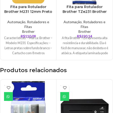
Fita para Rotulador
Fita para Rotulador
Brother M231 12mm Preto
Brother TZe231 Brother
sobre Branco –
BT – 4715TZE231D
4715M231D
Automação
,
Rotuladores e
Automação
,
Rotuladores e
Fitas
Fitas
Brother
Brother
R$
110,09
R$
220,14
Características: – Marca: Brother –
A fita Brother TZe apresenta alta
Modelo: M231 Especificações: –
resistência e durabilidade. Ela é
Letras pretas sobre fundo branco –
fácil de manusear, não desbota e é
Cartucho com 8 metros
atóxica. A etiqueta laminada pode
ser exposta a diferentes
temperaturas sem que sofra
danos.
Produtos relacionados
ESGO
ESGO
TADO
TADO