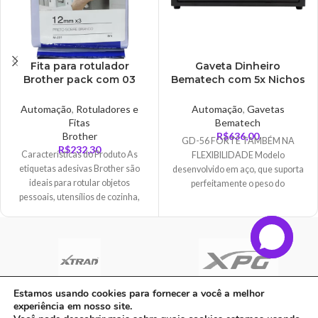
Fita para rotulador
Gaveta Dinheiro
Brother pack com 03
Bematech com 5x Nichos
fitas m231, Brother –
para Cédulas e 6x
M231M3
Moedas, Preto – GD-56
Automação
,
Rotuladores e
Automação
,
Gavetas
Fitas
Bematech
Brother
R$
636,00
GD-56 FORTE TAMBÉM NA
R$
232,30
Características do Produto As
FLEXIBILIDADE Modelo
etiquetas adesivas Brother são
desenvolvido em aço, que suporta
ideais para rotular objetos
perfeitamente o peso do
pessoais, utensílios de cozinha,
computador e monitor, além do
materiais escolares e o
alto volume de vendas diário. A
gaveta mais confiável do mercado;
Possui abertura horizontal e pode
ser acionada tanto pela impressora
quanto manualmente; Três
posições de fechadura: travada
Estamos usando cookies para fornecer a você a melhor
operação automática e com
experiência em nosso site.
C A Informatica Ltda | CNPJ: 33.482.008/0001-90 | Avenida Dos Ipês,
abertura manual; Sensor de status: