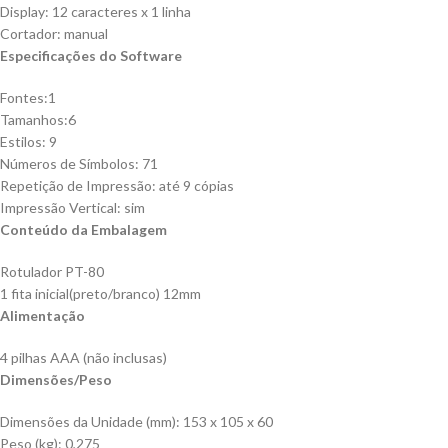
Display: 12 caracteres x 1 linha
Cortador: manual
Especificações do Software
Fontes:1
Tamanhos:6
Estilos: 9
Números de Símbolos: 71
Repetição de Impressão: até 9 cópias
Impressão Vertical: sim
Conteúdo da Embalagem
Rotulador PT-80
1 fita inicial(preto/branco) 12mm
Alimentação
4 pilhas AAA (não inclusas)
Dimensões/Peso
Dimensões da Unidade (mm): 153 x 105 x 60
Peso (kg): 0,275