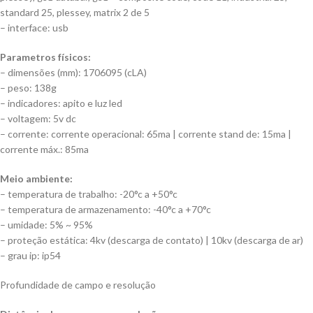
standard 25, plessey, matrix 2 de 5
– interface: usb
Parametros físicos:
– dimensões (mm): 1706095 (cLA)
– peso: 138g
– indicadores: apito e luz led
– voltagem: 5v dc
– corrente: corrente operacional: 65ma | corrente stand de: 15ma |
corrente máx.: 85ma
Meio ambiente:
– temperatura de trabalho: -20°c a +50°c
– temperatura de armazenamento: -40°c a +70°c
– umidade: 5% ~ 95%
– proteção estática: 4kv (descarga de contato) | 10kv (descarga de ar)
– grau ip: ip54
Profundidade de campo e resolução