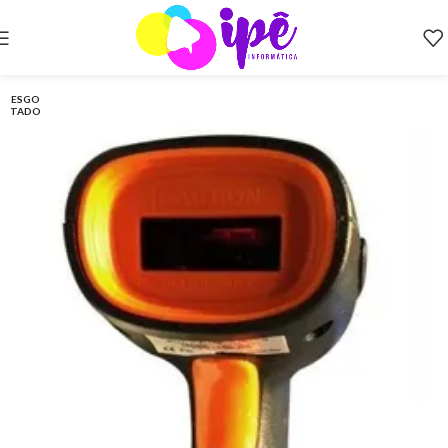
ESGO
TADO