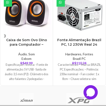
Caixa de Som Ovo Dino
Fonte Alimentação Brazil
para Computador –
PC, 1.2 230W Real 24
CX0058W/L
Pinos, Sem Cabo, Sem
Caixa – BPC-230V
Áudio
,
Som
Hardwares
,
Fontes
Exbom
Brazil PC
R$
49,99
R$
110,24
Especificação Técnica: -Fonte de
Características: – Marca: BRAZIL
alimentação: 5V USB -Saída de
PC Especificações: – Potência:
áudio: 3,5 mm (P2) -Diâmetro dos
230w nominal – Fan cooler: 1 x
alto-falantes: 2 polegadas -
8cm – Chave seletora: sim
Potência de