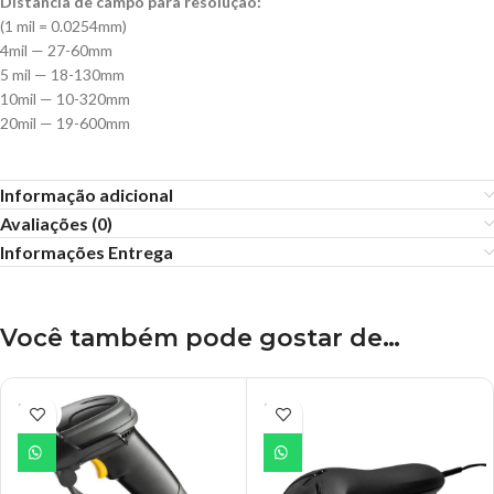
Distância de campo para resolução:
(1 mil = 0.0254mm)
4mil — 27-60mm
5 mil — 18-130mm
10mil — 10-320mm
20mil — 19-600mm
Informação adicional
Avaliações (0)
Informações Entrega
Você também pode gostar de…
ESGO
ESGO
TADO
TADO