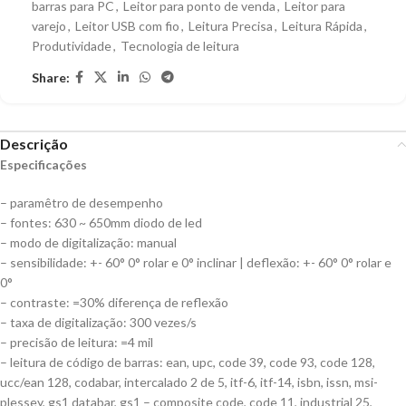
barras para PC
,
Leitor para ponto de venda
,
Leitor para
varejo
,
Leitor USB com fio
,
Leitura Precisa
,
Leitura Rápida
,
Produtividade
,
Tecnologia de leitura
Share:
Descrição
Especificações
– paramêtro de desempenho
– fontes: 630 ~ 650mm diodo de led
– modo de digitalização: manual
– sensibilidade: +- 60° 0° rolar e 0° inclinar | deflexão: +- 60° 0° rolar e
0°
– contraste: =30% diferença de reflexão
– taxa de digitalização: 300 vezes/s
– precisão de leitura: =4 mil
– leitura de código de barras: ean, upc, code 39, code 93, code 128,
ucc/ean 128, codabar, intercalado 2 de 5, itf-6, itf-14, isbn, issn, msi-
plessey, gs1 databar, gs1 – composite code, code 11, industrial 25,