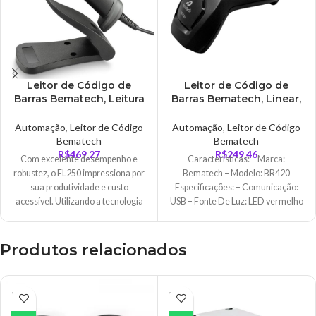
Leitor de Código de
Leitor de Código de
Barras Bematech, Leitura
Barras Bematech, Linear,
1D/2D/Febrabam, USB,
LED Vermelho, USB,
com Pedestal,
Resistente a Quedas,
Automação
,
Leitor de Código
Automação
,
Leitor de Código
Tecnologia Área Image,
Preto – BR420
Bematech
Bematech
Preto – EL250
R$
469,27
R$
249,46
Com excelente desempenho e
Características: – Marca:
robustez, o EL250 impressiona por
Bematech – Modelo: BR420
sua produtividade e custo
Especificações: – Comunicação:
acessível. Utilizando a tecnologia
USB – Fonte De Luz: LED vermelho
“Area Imager” ele é capaz de ler
de 632nm –
com alta velocidade códigos de
barras 1D e 2D também em telas
Produtos relacionados
de Computadores, Tablets e
Smartphones.
ESGO
ESGO
TADO
TADO