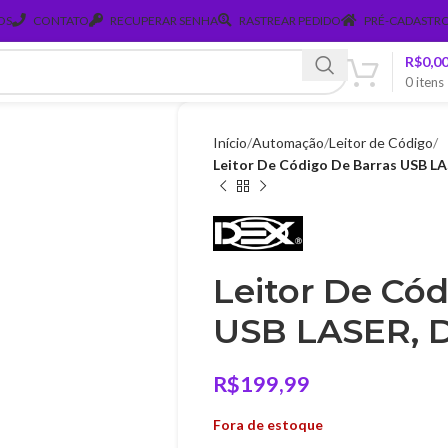
OS
CONTATO
RECUPERAR SENHA
RASTREAR PEDIDO
PRÉ-CADASTRO
R$
0,0
0
itens
Início
Automação
Leitor de Código
Leitor De Código De Barras USB L
Leitor De Cód
USB LASER, D
R$
199,99
Fora de estoque