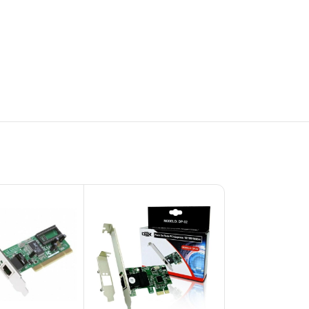
ESGO
TADO