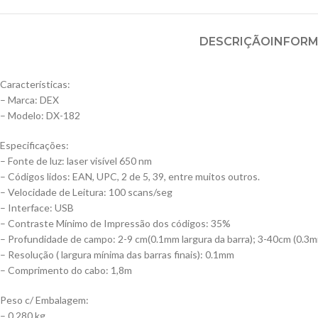
DESCRIÇÃO
INFORM
Características:
– Marca: DEX
– Modelo: DX-182
Especificações:
– Fonte de luz: laser visível 650 nm
– Códigos lidos: EAN, UPC, 2 de 5, 39, entre muitos outros.
– Velocidade de Leitura: 100 scans/seg
– Interface: USB
– Contraste Mínimo de Impressão dos códigos: 35%
– Profundidade de campo: 2-9 cm(0.1mm largura da barra); 3-40cm (0.3mm
– Resolução ( largura mínima das barras finais): 0.1mm
– Comprimento do cabo: 1,8m
Peso c/ Embalagem:
– 0,280 kg