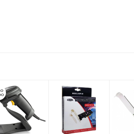
GO
DO