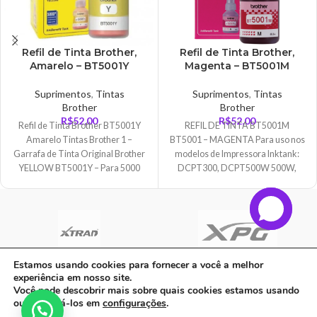
Refil de Tinta Brother,
Refil de Tinta Brother,
Amarelo – BT5001Y
Magenta – BT5001M
Suprimentos
,
Tintas
Suprimentos
,
Tintas
Brother
Brother
R$
52,00
R$
52,00
Refil de Tinta Brother BT5001Y
REFIL DE TINTA BT5001M
Amarelo Tintas Brother 1 –
BT5001 – MAGENTA Para uso nos
Garrafa de Tinta Original Brother
modelos de Impressora Inktank:
YELLOW BT5001Y – Para 5000
DCPT300, DCPT500W 500W,
DCPT700W 700W, MFCT800W
Estamos usando cookies para fornecer a você a melhor
experiência em nosso site.
C A Informatica Ltda | CNPJ: 33.482.008/0001-90 | Avenida Dos Ipês,
Você pode descobrir mais sobre quais cookies estamos usando
QD31 LT23, Bairro Cidade Jardim, CEP: 68.515-000 - | PARAUAPEBAS-
ou desativá-los em
configurações
.
PA