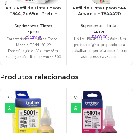
Kit 2 Refil de Tinta Epson
Refil de Tinta Epson 544
T544, 2x 65ml, Preto –
Amarelo – T544420
T544120-2P
Suprimentos
,
Tintas
Suprimentos
,
Tintas
Epson
Epson
R$
68,00
R$
119,80
TINTA EPSON PRETO 65ML Um
Características: – Marca: Epson –
produto original, projetado para
Modelo: T544120-2P
trabalhar em perfeita sintonia com
Especificações: – Volume: 65ml
as impressoras Epson!
cada garrafa – Rendimento: 4.500
Características Marca: Epson
páginas – Cor do
Produtos relacionados