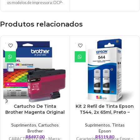
os modelos de impressora: DCP-
T300 DCP-T500W DC-PT700W
MFC-T800W
Produtos relacionados
ESGO
ESGO
TADO
TADO
Cartucho De Tinta
Kit 2 Refil de Tinta Epson
Brother Magenta Original
T544, 2x 65ml, Preto –
5k – LC406XLMS
T544120-2P
Suprimentos
,
Cartuchos
Suprimentos
,
Tintas
Brother
Epson
R$
497,00
R$
119,80
CARACTERÍSTICAS: – Marca :
Características: – Marca: Epson –