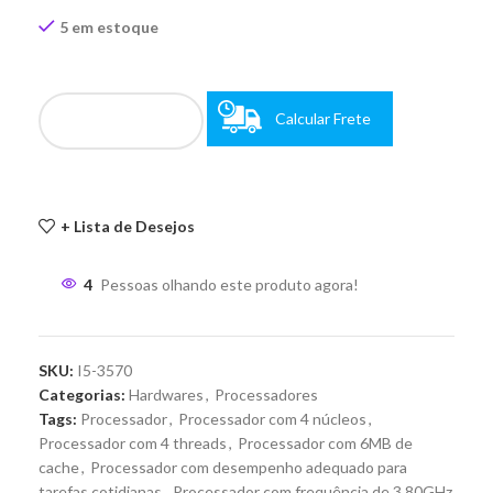
5 em estoque
Calcular Frete
+ Lista de Desejos
4
Pessoas olhando este produto agora!
SKU:
I5-3570
Categorias:
Hardwares
,
Processadores
Tags:
Processador
,
Processador com 4 núcleos
,
Processador com 4 threads
,
Processador com 6MB de
cache
,
Processador com desempenho adequado para
tarefas cotidianas
,
Processador com frequência de 3.80GHz