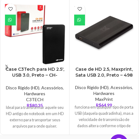
ou 3D, multitarefa ou multimídia.
ESGO
Os processadores Intel Core i3
TADO
incluem tecnologias avançadas
que proporcionam experiências
com PC e experiências visuais mais
rápidas, mais estáveis e com cores
mais vibrantes para todas as suas
atividades preferidas, mas
exigentes -- desde edição de filme
à games alucinantes.
Case C3Tech para HD 2.5′,
Case de HD 2.5, Maxprint,
USB 3.0, Preto – CH-
Sata USB 2.0, Preto – 498
300BK
Disco Rígido (HD)
,
Acessórios
,
Disco Rígido (HD)
,
Acessórios
,
Hardwares
Hardwares
MaxPrint
C3TECH
R$
64,99
R$
80,35
funciona em qualquer tipo de porta
Ideal para transformar aquele seu
USB (daquela quadradinha), mas a
HD antigo de notebook em um HD
velocidade de transmissão de
externo para transportar seus
dados altera conforme o tipo de
arquivos para onde quiser.
USB
Podendo ser acessado por
qualquer computador / notebook /