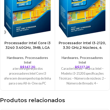
Processador Intel Core i3
Processador Intel I3-2120,
3240 3.40GHz, 3MB, LGA
3.30 GHz,2 Núcleos, 4
1155, OEM
Threads, OEM
Hardwares
,
Processadores
Hardwares
,
Processadores
Intel
Intel
R$
147,20
R$
227,24
a terceira geração dos
Características: – Marca: Intel –
processadores Intel Core i3
Modelo: i3-2120 Especificações
oferecem desempenho top de linha
Técnicas: – Número de núcleos: 2 –
para o seu All-in-One ou PC
Número de threads: 4 –
comum. Os processadores
Intel Core i3 acompanham as suas
tarefas mais exigentes para
Produtos relacionados
proporcionar uma diferença que se
pode ver e sentir em alta definição