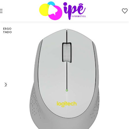
ESGO
TADO