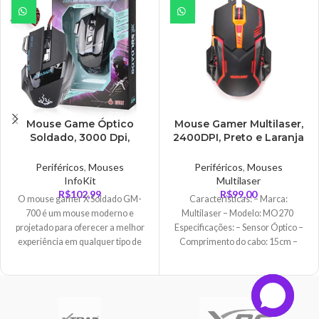
Mouse Game Óptico
Mouse Gamer Multilaser,
Soldado, 3000 Dpi,
2400DPI, Preto e Laranja
InfoKit – GM-700
com LED – MO270
Periféricos
,
Mouses
Periféricos
,
Mouses
InfoKit
Multilaser
R$
102,99
R$
99,00
O mouse gamer X Soldado GM-
Características: – Marca:
700 é um mouse moderno e
Multilaser – Modelo: MO270
projetado para oferecer a melhor
Especificações: – Sensor Óptico –
experiência em qualquer tipo de
Comprimento do cabo: 15cm –
jogo. O nível de DPI pode ser
Número de
alternado rapidamente durante os
jogos por meio do botão localizado
na parte superior do mouse. O
mouse conta com uma incrível