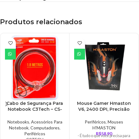
Produtos relacionados
Cabo de Segurança Para
Mouse Gamer Hmaston
Notebook C3Tech – CS-
V6, 2400 DPI, Precisão
30
Ajustável – V6
Notebooks
,
Acessórios Para
Periféricos
,
Mouses
Notebook
,
Computadores
,
H'MASTON
Periféricos
R$
58,90
- É tudo o que você precisa para