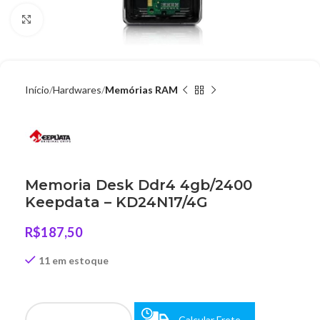
Clique para ampliar
Início
Hardwares
Memórias RAM
Memoria Desk Ddr4 4gb/2400
Keepdata – KD24N17/4G
R$
187,50
11 em estoque
Calcular Frete