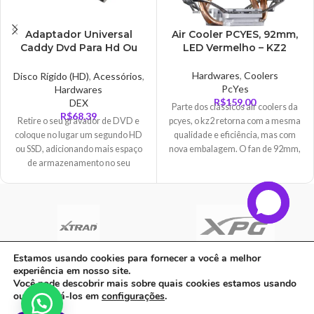
Adaptador Universal
Air Cooler PCYES, 92mm,
Caddy Dvd Para Hd Ou
LED Vermelho – KZ2
Ssd 9.5mm – AD0277
Hardwares
,
Coolers
Disco Rígido (HD)
,
Acessórios
,
PcYes
Hardwares
R$
159,00
DEX
Parte dos clássicos air coolers da
R$
68,39
pcyes, o kz2 retorna com a mesma
Retire o seu gravador de DVD e
qualidade e eficiência, mas com
coloque no lugar um segundo HD
nova embalagem. O fan de 92mm,
ou SSD, adicionando mais espaço
possui a função pwm que permitirá
de armazenamento no seu
uma ampla faixa de velocidade
dispositivo.
para partidas mais longas. O
dissipador auxilia na distribuição
do calor absorvido entre suas
aletas, para que depois o fans
possam resfriá-las com maior
Estamos usando cookies para fornecer a você a melhor
eficiência. São 4 heat pipes
experiência em nosso site.
C A Informatica Ltda | CNPJ: 33.482.008/0001-90 | Avenida Dos Ipês,
refrigerados por um robusto
Você pode descobrir mais sobre quais cookies estamos usando
dissipador de alumínio, em
QD31 LT23, Bairro Cidade Jardim, CEP: 68.515-000 - | PARAUAPEBAS-
ou desativá-los em
configurações
.
conjunto com um fan que chega a
PA