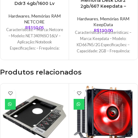
Memoria Desk Ddr2
Ddr3 4gb/1600 Lv
2gb/667 Keepdata –
Netcore –
KD667N5/2G
NET34096SO16LV
Hardwares
,
Memórias RAM
Hardwares
,
Memórias RAM
NETCORE
KeepData
R$
150,05
Características: – Marca: Netcore
R$
110,00
Características Características: –
– Modelo: NET34096SO16LV –
Marca: Keepdata – Modelo:
Aplicação: Notebook
KD667N5/2G Especificações: –
Especificações: – Frequência:
Capacidade: 2GB – Frequência:
1600Mhz – Pinagem: 204-Pin –
667Mhz – 240 Pinos
Capacidade: 4GB
Produtos relacionados
ESGO
TADO