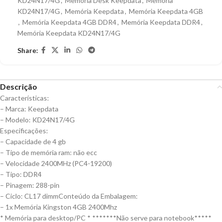
KD24N17/4G
,
Memória Desk Keepdata
,
Memória
KD24N17/4G
,
Memória Keepdata
,
Memória Keepdata 4GB
,
Memória Keepdata 4GB DDR4
,
Memória Keepdata DDR4
,
Memória Keepdata KD24N17/4G
Share:
Descrição
Características:
– Marca: Keepdata
– Modelo: KD24N17/4G
Especificações:
– Capacidade de 4 gb
– Tipo de memória ram: não ecc
– Velocidade 2400MHz (PC4-19200)
– Tipo: DDR4
– Pinagem: 288-pin
– Ciclo: CL17 dimmConteúdo da Embalagem:
– 1x Memória Kingston 4GB 2400Mhz
* Memória para desktop/PC * *******Não serve para notebook*****