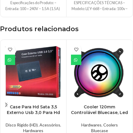
Especificações do Produto: –
ESPECIFICAÇÕES TÉCNICAS –
Entrada: 100 ~ 240V – 1.5A (1.5A)
Modelo: LEY-668 – Entrada: 100v –
50-60H
240v AC
Produtos relacionados
ESGO
TADO
Case Para Hd Sata 3,5
Cooler 120mm
Externo Usb 3,0 Para Hd
Controlável Bluecase, Led
De Pc, Dex – DX-3530
RGB – BF-20RGB
Disco Rígido (HD)
,
Acessórios
,
Hardwares
,
Coolers
Hardwares
Bluecase