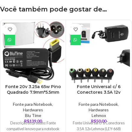
Você também pode gostar de…
ESGO
ESGO
TADO
TADO
Fonte 20v 3.25a 65w Pino
Fonte Universal c/ 6
Quadrado 7.9mm*5.5mm
Conectores 3.5A 12v
65w – FT0079BLU
Lehmox – LEY-668
Fonte para Notebook
,
Fonte para Notebook
,
Hardwares
Hardwares
Blu Time
Lehmox
R$
139,00
R$
50,00
Descrição do produto: Fonte
Fonte Universal c/ 6 Conectores
compativel lenovo para notebook
3.5A 12v Lehmox (LEY-668)