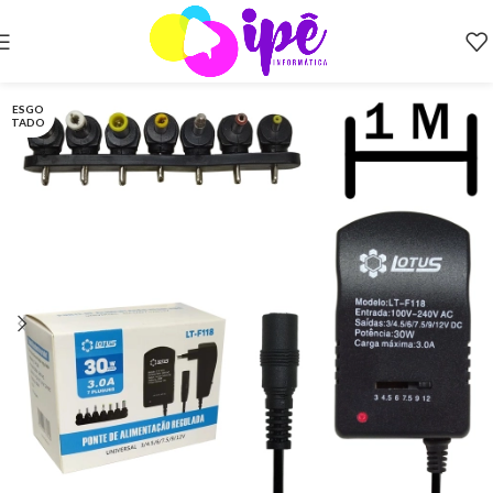
ESGO
TADO