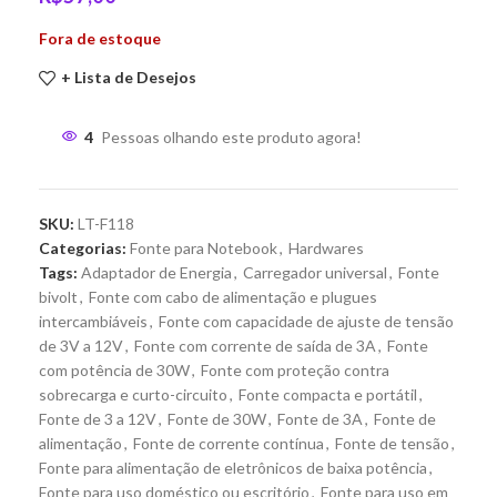
Fora de estoque
+ Lista de Desejos
4
Pessoas olhando este produto agora!
SKU:
LT-F118
Categorias:
Fonte para Notebook
,
Hardwares
Tags:
Adaptador de Energia
,
Carregador universal
,
Fonte
bivolt
,
Fonte com cabo de alimentação e plugues
intercambiáveis
,
Fonte com capacidade de ajuste de tensão
de 3V a 12V
,
Fonte com corrente de saída de 3A
,
Fonte
com potência de 30W
,
Fonte com proteção contra
sobrecarga e curto-circuito
,
Fonte compacta e portátil
,
Fonte de 3 a 12V
,
Fonte de 30W
,
Fonte de 3A
,
Fonte de
alimentação
,
Fonte de corrente contínua
,
Fonte de tensão
,
Fonte para alimentação de eletrônicos de baixa potência
,
Fonte para uso doméstico ou escritório
,
Fonte para uso em