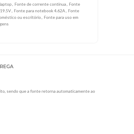
 laptop
,
Fonte de corrente contínua
,
Fonte
 19.5V
,
Fonte para notebook 4.62A
,
Fonte
oméstico ou escritório
,
Fonte para uso em
agens
TREGA
cuito, sendo que a fonte retorna automaticamente ao