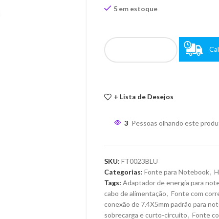
5 em estoque
Cal
+ Lista de Desejos
3
Pessoas olhando este produ
SKU:
FT0023BLU
Categorias:
Fonte para Notebook
,
H
Tags:
Adaptador de energia para not
cabo de alimentação
,
Fonte com corr
conexão de 7.4X5mm padrão para not
sobrecarga e curto-circuito
,
Fonte co