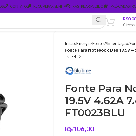
OS
CONTATO
RECUPERAR SENHA
RASTREAR PEDIDO
PRÉ-CADASTRO
R$
0,0
0
itens
Início
Energia
Fonte Alimentação
Fon
Fonte Para Notebook Dell 19.5V 4
Fonte Para N
19.5V 4.62A 
FT0023BLU
R$
106,00