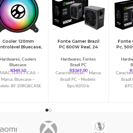
Cooler 120mm
Fonte Gamer Brazil
Fonte 
ntrolável Bluecase,
PC 600W Real, 24
Pc, 500
ed RGB – BF-20RGB
Pinos – BPC/6350-B
BPC
Hardwares
,
Coolers
Hardwares
,
Fontes
Hardw
Bluecase
Brazil PC
B
R$
49,50
R$
369,00
R
ARACTERÍSTICAS: –
Características: – Marca:
Caracterí
Marca: Bluecase –
Brazil PC – Modelo:
Brazil
delo: BF-20RGBCASE
Bpc/6350-b
BPC
PECIFICAÇÕES: – Fan
Especificações: –
Especifi
entoinha) para gabinete
Potência: 600W – Bivolt:
– 115V/
om LED circular RGB –
Sim (115V-230V) –
Cone
LED RGB
Manual – Cooler:
Aliment