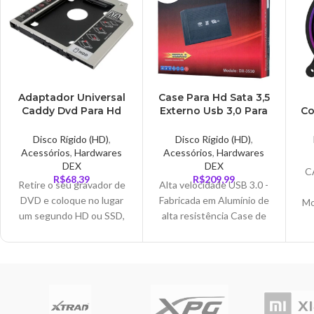
Adaptador Universal
Case Para Hd Sata 3,5
Caddy Dvd Para Hd
Externo Usb 3,0 Para
Co
Ou Ssd 9.5mm –
Hd De Pc, Dex – DX-
L
AD0277
3530
Disco Rígido (HD)
,
Disco Rígido (HD)
,
Acessórios
,
Hardwares
Acessórios
,
Hardwares
DEX
DEX
C
R$
68,39
R$
209,99
Retire o seu gravador de
Alta velocidade USB 3.0 -
DVD e coloque no lugar
Fabricada em Alumínio de
Mo
um segundo HD ou SSD,
alta resistência Case de
ES
adicionando mais espaço
gaveta USB 3.0 para HDD
(v
de armazenamento no
3.5" SATA A case gaveta
c
seu dispositivo.
em alumínio é compacta,
leve, não necessita de
instalação (plug & play) e
oferece ao usuário alta