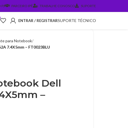
 PJ
PARCEIRO IPÊ
TRABALHE CONOSCO
SUPORTE
0
SUPORTE TÉCNICO
ENTRAR / REGISTRAR
te para Notebook
.62A 7.4X5mm – FT0023BLU
otebook Dell
7.4X5mm –