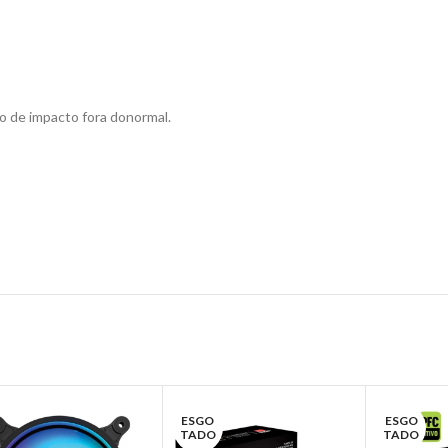
o de impacto fora donormal.
ESGO
ESGO
TADO
TADO