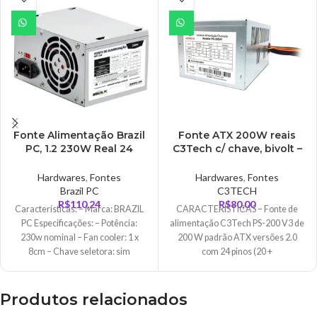
TADO
TADO
Fonte Alimentação Brazil
Fonte ATX 200W reais
PC, 1.2 230W Real 24
C3Tech c/ chave, bivolt –
Pinos, Sem Cabo, Sem
PS-200V4
Caixa – BPC-230V
Hardwares
,
Fontes
Hardwares
,
Fontes
Brazil PC
C3TECH
R$
110,24
R$
80,00
Características: – Marca: BRAZIL
CARACTERÍSTICAS – Fonte de
PC Especificações: – Potência:
alimentação C3Tech PS-200 V3 de
230w nominal – Fan cooler: 1 x
200 W padrão ATX versões 2.0
8cm – Chave seletora: sim
com 24 pinos (20 +
Produtos relacionados