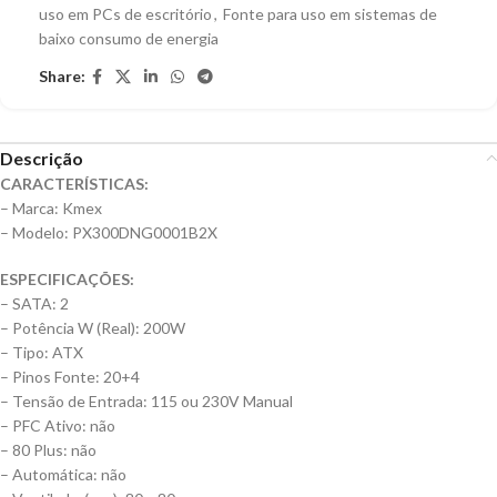
uso em PCs de escritório
,
Fonte para uso em sistemas de
baixo consumo de energia
Share:
Descrição
CARACTERÍSTICAS:
– Marca: Kmex
– Modelo: PX300DNG0001B2X
ESPECIFICAÇÕES:
– SATA: 2
– Potência W (Real): 200W
– Tipo: ATX
– Pinos Fonte: 20+4
– Tensão de Entrada: 115 ou 230V Manual
– PFC Ativo: não
– 80 Plus: não
– Automática: não