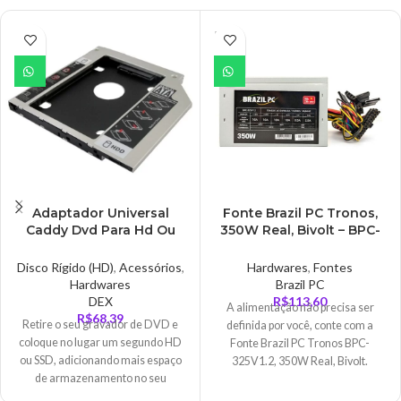
ESGO
TADO
Adaptador Universal
Fonte Brazil PC Tronos,
Caddy Dvd Para Hd Ou
350W Real, Bivolt – BPC-
Ssd 9.5mm – AD0277
325V1.2
Disco Rígido (HD)
,
Acessórios
,
Hardwares
,
Fontes
Hardwares
Brazil PC
DEX
R$
113,60
A alimentação não precisa ser
R$
68,39
Retire o seu gravador de DVD e
definida por você, conte com a
coloque no lugar um segundo HD
Fonte Brazil PC Tronos BPC-
ou SSD, adicionando mais espaço
325V1.2, 350W Real, Bivolt.
de armazenamento no seu
dispositivo.