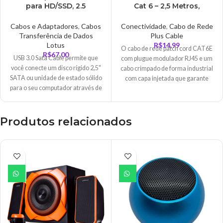
para HD/SSD, 2.5
Cat 6 – 2,5 Metros,
Polegadas, USB 3.0 – CB-
Vermelho – PC-
USB3.0
ETH6U25RD
Cabos e Adaptadores
,
Cabos
Conectividade
,
Cabo de Rede
Transferência de Dados
Plus Cable
Lotus
R$
14,99
O cabo de rede patch cord CAT6E
R$
67,00
USB 3.0 Sata Cable permite que
com plugue modulador RJ45 e um
você conecte um disco rígido 2,5"
cabo crimpado de forma industrial
SATA ou unidade de estado sólido
com capa injetada que garante
para o seu computador através de
maior qualidade e desempenho no
uma porta USB disponível, a
cabeamento estruturado. Trafega
maneira mais fácil de atualizar o
dados em alta velocidade sendo
disco rígido em seu laptop,
ideal para conectar pontos de rede
Produtos relacionados
adicionando um SSD externo via
em estação de trabalho e os Patch
USB 3.0 .
Panels aos equipamentos ativos da
rede, como switches, roteadores,
entre outros.