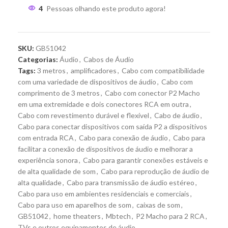
4
Pessoas olhando este produto agora!
SKU:
GB51042
Categorias:
Áudio
,
Cabos de Áudio
Tags:
3 metros
,
amplificadores
,
Cabo com compatibilidade
com uma variedade de dispositivos de áudio
,
Cabo com
comprimento de 3 metros
,
Cabo com conector P2 Macho
em uma extremidade e dois conectores RCA em outra
,
Cabo com revestimento durável e flexível
,
Cabo de áudio
,
Cabo para conectar dispositivos com saída P2 a dispositivos
com entrada RCA
,
Cabo para conexão de áudio
,
Cabo para
facilitar a conexão de dispositivos de áudio e melhorar a
experiência sonora
,
Cabo para garantir conexões estáveis e
de alta qualidade de som
,
Cabo para reprodução de áudio de
alta qualidade
,
Cabo para transmissão de áudio estéreo
,
Cabo para uso em ambientes residenciais e comerciais
,
Cabo para uso em aparelhos de som
,
caixas de som
,
GB51042
,
home theaters
,
Mbtech
,
P2 Macho para 2 RCA
,
TVs e outros equipamentos de áudio