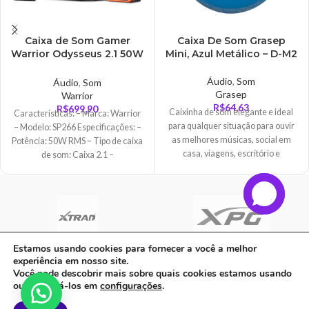
Caixa de Som Gamer
Caixa De Som Grasep
Warrior Odysseus 2.1 50W
Mini, Azul Metálico – D-M2
RMS – SP266
Áudio
,
Som
Áudio
,
Som
Grasep
Warrior
R$
64,63
R$
699,90
Caixinha de som elegante e ideal
Características: – Marca: Warrior
para qualquer situação para ouvir
– Modelo: SP266 Especificações: –
as melhores músicas, social em
Potência: 50W RMS – Tipo de caixa
casa, viagens, escritório e
de som: Caixa 2.1 –
Estamos usando cookies para fornecer a você a melhor
experiência em nosso site.
C A Informatica Ltda | CNPJ: 33.482.008/0001-90 | Avenida Dos Ipês,
Você pode descobrir mais sobre quais cookies estamos usando
QD31 LT23, Bairro Cidade Jardim, CEP: 68.515-000 - | PARAUAPEBAS-
ou desativá-los em
configurações
.
PA