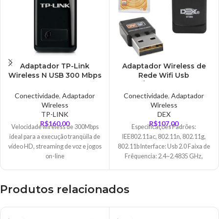
Adaptador TP-Link
Adaptador Wireless de
Wireless N USB 300 Mbps
Rede Wifi Usb
– TL-WN823N
2,4Ghz/5Ghz 600Mb Dex –
DT-50G
Conectividade
,
Adaptador
Conectividade
,
Adaptador
Wireless
Wireless
TP-LINK
DEX
R$
160,00
R$
107,00
Velocidade wireless de 300Mbps
Especificações Padrões:
ideal para a execução tranqüila de
IEE802.11ac, 802.11n, 802.11g,
vídeo HD, streaming de voz e jogos
802.11b Interface: Usb 2.0 Faixa de
on-line
Frêquencia: 2.4~2.4835 GHz,
5.12~5,825GHz Taxa de
Transmissão: 600Mbps 11ac:
Produtos relacionados