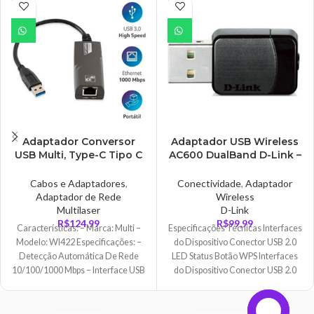
ESGO
ESGO
TADO
TADO
Adaptador Conversor
Adaptador USB Wireless
USB Multi, Type-C Tipo C
AC600 DualBand D-Link –
M X Rede Rj45 F,
DWA-171
10/100/1000, Gigabit –
Cabos e Adaptadores
,
Conectividade
,
Adaptador
WI422
Adaptador de Rede
Wireless
Multilaser
D-Link
R$
124,99
R$
99,99
Características: – Marca: Multi –
Especificações Técnicas Interfaces
Modelo: WI422 Especificações: –
do Dispositivo Conector USB 2.0
Detecção Automática De Rede
LED Status Botão WPS Interfaces
10/100/1000 Mbps – Interface USB
do Dispositivo Conector USB 2.0
3.0 (Retrocompativel
LED Status