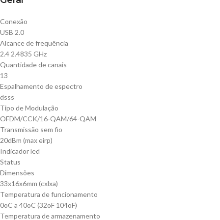
Geral
Conexão
USB 2.0
Alcance de frequência
2.4 2.4835 GHz
Quantidade de canais
13
Espalhamento de espectro
dsss
Tipo de Modulação
OFDM/CCK/16-QAM/64-QAM
Transmissão sem fio
20dBm (max eirp)
Indicador led
Status
Dimensões
33x16x6mm (cxlxa)
Temperatura de funcionamento
0oC a 40oC (32oF 104oF)
Temperatura de armazenamento