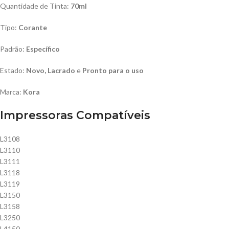
Quantidade de Tinta:
70ml
Tipo:
Corante
Padrão:
Específico
Estado:
Novo, Lacrado
e
Pronto para o uso
Marca:
Kora
Impressoras Compatíveis
L3108
L3110
L3111
L3118
L3119
L3150
L3158
L3250
L4150