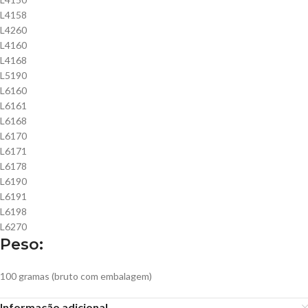
L4158
L4260
L4160
L4168
L5190
L6160
L6161
L6168
L6170
L6171
L6178
L6190
L6191
L6198
L6270
Peso:
100 gramas (bruto com embalagem)
Informação adicional