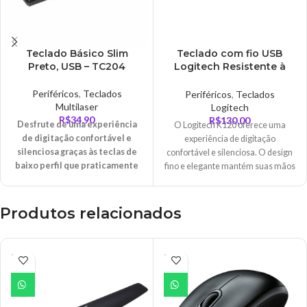
Teclado Básico Slim
Teclado com fio USB
Preto, USB – TC204
Logitech Resistente à
Respingos e Layout
ABNT2 – K120
Periféricos
,
Teclados
Periféricos
,
Teclados
Multilaser
Logitech
R$
34,90
R$
130,00
Desfrute de uma experiência
O Logitech K120 oferece uma
de digitação confortável e
experiência de digitação
silenciosa graças às teclas de
confortável e silenciosa. O design
baixo perfil que praticamente
fino e elegante mantém suas mãos
não fazem ruído e ao teclado de
em uma posição mais natural para
tamanho padrão com layout
que você possa digitar com maior
ABNT2, teclas F e teclado
conforto.
Produtos relacionados
numérico.
Com um design de baixo perfil e
resistente a derramamentos*,
ESGO
ESGO
teclas resistentes que suportam
TADO
TADO
até 10 milhões de
pressionamentos de tecla e
robustos suportes de inclinação