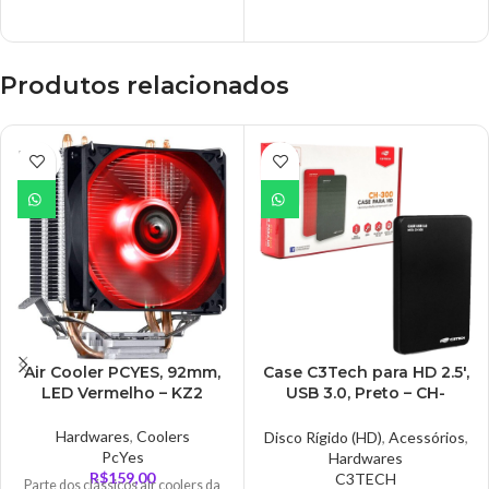
incrível, ele é resistente à quedas,
vibrações e temperaturas
extremas e ainda o solid-state
Produtos relacionados
drive opera sem ruídos para não
tem incomodar!
ESGO
TADO
Air Cooler PCYES, 92mm,
Case C3Tech para HD 2.5′,
LED Vermelho – KZ2
USB 3.0, Preto – CH-
300BK
Hardwares
,
Coolers
Disco Rígido (HD)
,
Acessórios
,
PcYes
Hardwares
R$
159,00
C3TECH
Parte dos clássicos air coolers da