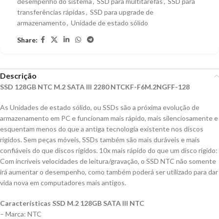
desempenho do sistema
,
SSD para multitarefas
,
SSD para
transferências rápidas
,
SSD para upgrade de
armazenamento
,
Unidade de estado sólido
Share:
Descrição
SSD 128GB NTC M.2 SATA III 2280 NTCKF-F6M.2NGFF-128
As Unidades de estado sólido, ou SSDs são a próxima evolução de
armazenamento em PC e funcionam mais rápido, mais silenciosamente e
esquentam menos do que a antiga tecnologia existente nos discos
rígidos. Sem peças móveis, SSDs também são mais duráveis e mais
confiáveis do que discos rígidos. 10x mais rápido do que um disco rígido:
Com incríveis velocidades de leitura/gravação, o SSD NTC não somente
irá aumentar o desempenho, como também poderá ser utilizado para dar
vida nova em computadores mais antigos.
Características SSD M.2 128GB SATA III NTC
– Marca: NTC