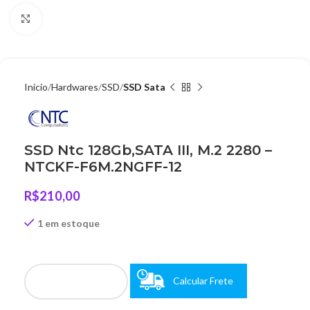
Clique para ampliar
Início
Hardwares
SSD
SSD Sata
SSD Ntc 128Gb,SATA III, M.2 2280 –
NTCKF-F6M.2NGFF-12
R$
210,00
1 em estoque
Calcular Frete