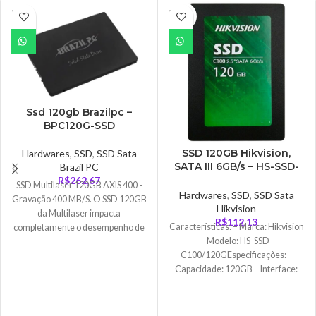
ESGO
ESGO
TADO
TADO
Ssd 120gb Brazilpc –
BPC120G-SSD
SSD 120GB Hikvision,
Hardwares
,
SSD
,
SSD Sata
SATA III 6GB/s – HS-SSD-
Brazil PC
C100/120G
R$
262,67
SSD Multilaser 120GB AXIS 400 -
Hardwares
,
SSD
,
SSD Sata
Gravação 400 MB/S. O SSD 120GB
Hikvision
da Multilaser impacta
R$
112,13
Características: – Marca: Hikvision
completamente o desempenho de
– Modelo: HS-SSD-
seu computador, ficando até 10x
C100/120GEspecificações: –
mais rápido que um disco rígido
Capacidade: 120GB – Interface:
comum! Além disso, possui um
Sata III – Formato: 2,5 – Leitura: 460
consumo reduzido de energia,
prolongando o tempo de uso das
baterias. De uma durabilidade