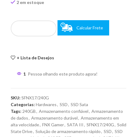
2 em estoque
Calcular Frete
+ Lista de Desejos
1
Pessoa olhando este produto agora!
SKU:
SFNX17/240G
Categorias:
Hardwares
,
SSD
,
SSD Sata
Tags:
240GB
,
Armazenamento confiável
,
Armazenamento
de dados
,
Armazenamento durável
,
Armazenamento em
alta velocidade
,
FNX Gamer
,
SATA III
,
SFNX17/240G
,
Solid
State Drive
,
Solução de armazenamento rápido
,
SSD
,
SSD