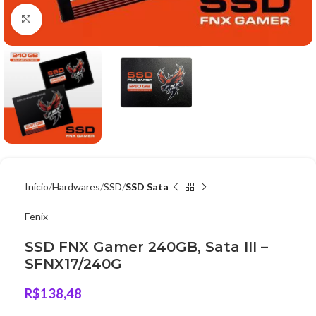
Clique para ampliar
Início
Hardwares
SSD
SSD Sata
Fenix
SSD FNX Gamer 240GB, Sata III –
SFNX17/240G
R$
138,48