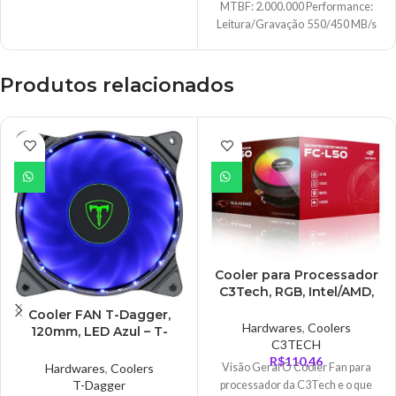
MTBF: 2.000.000 Performance:
baterias. De uma durabilidade
Leitura/Gravação 550/450 MB/s
incrível, ele é resistente à quedas,
Tipo de módulo: 2.5″ SSD Interno
vibrações e temperaturas
extremas e ainda o solid-state
Produtos relacionados
drive opera sem ruídos para não
tem incomodar!
Cooler para Processador
C3Tech, RGB, Intel/AMD,
98mm, Preto – FC-
Cooler FAN T-Dagger,
L50RGB
Hardwares
,
Coolers
120mm, LED Azul – T-
C3TECH
TGF300-B
R$
110,46
Hardwares
,
Coolers
Visão Geral O Cooler Fan para
T-Dagger
processador da C3Tech e o que