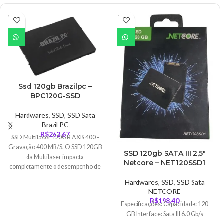
ESGO
ESGO
TADO
TADO
Ssd 120gb Brazilpc –
BPC120G-SSD
Hardwares
,
SSD
,
SSD Sata
Brazil PC
R$
262,67
SSD Multilaser 120GB AXIS 400 -
Gravação 400 MB/S. O SSD 120GB
SSD 120gb SATA III 2,5″
da Multilaser impacta
Netcore – NET120SSD1
completamente o desempenho de
seu computador, ficando até 10x
Hardwares
,
SSD
,
SSD Sata
mais rápido que um disco rígido
NETCORE
comum! Além disso, possui um
R$
198,40
Especificações: Capacidade: 120
consumo reduzido de energia,
GB Interface: Sata III 6.0 Gb/s
prolongando o tempo de uso das