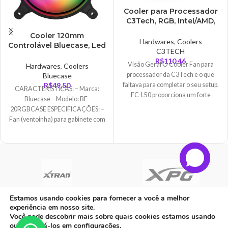
Cooler para Processador
C3Tech, RGB, Intel/AMD,
98mm, Preto – FC-
Cooler 120mm
L50RGB
Hardwares
,
Coolers
Controlável Bluecase, Led
C3TECH
RGB – BF-20RGB
R$
110,46
Visão Geral O Cooler Fan para
Hardwares
,
Coolers
processador da C3Tech e o que
Bluecase
R$
49,50
faltava para completar o seu setup.
CARACTERÍSTICAS: – Marca:
FC-L50 proporciona um forte
Bluecase – Modelo: BF-
desempenho de refrigeração em
20RGBCASE ESPECIFICAÇÕES: –
uma operação silenciosa e
Fan (ventoinha) para gabinete com
compatível com os sockets mais
LED circular RGB – LED RGB
populares do mercado. Com
design moderno e iluminação
RGB.
Estamos usando cookies para fornecer a você a melhor
experiência em nosso site.
C A Informatica Ltda | CNPJ: 33.482.008/0001-90 | Avenida Dos Ipês,
Você pode descobrir mais sobre quais cookies estamos usando
QD31 LT23, Bairro Cidade Jardim, CEP: 68.515-000 - | PARAUAPEBAS-
ou desativá-los em
configurações
.