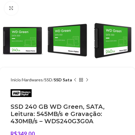
Clique para ampliar
Início
Hardwares
SSD
SSD Sata
SSD 240 GB WD Green, SATA,
Leitura: 545MB/s e Gravação:
430MB/s – WDS240G3G0A
R$
349,00