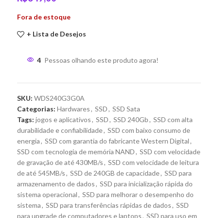
Fora de estoque
+ Lista de Desejos
4
Pessoas olhando este produto agora!
SKU:
WDS240G3G0A
Categorias:
Hardwares
,
SSD
,
SSD Sata
Tags:
jogos e aplicativos
,
SSD
,
SSD 240Gb
,
SSD com alta
durabilidade e confiabilidade
,
SSD com baixo consumo de
energia
,
SSD com garantia do fabricante Western Digital
,
SSD com tecnologia de memória NAND
,
SSD com velocidade
de gravação de até 430MB/s
,
SSD com velocidade de leitura
de até 545MB/s
,
SSD de 240GB de capacidade
,
SSD para
armazenamento de dados
,
SSD para inicialização rápida do
sistema operacional
,
SSD para melhorar o desempenho do
sistema
,
SSD para transferências rápidas de dados
,
SSD
para upgrade de computadores e laptops
,
SSD para uso em