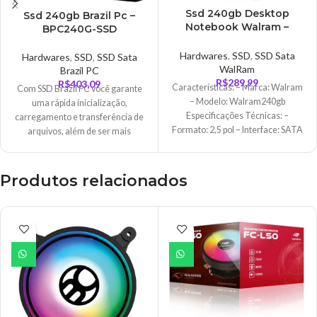
Ssd 240gb Desktop
Ssd 240gb Brazil Pc –
Notebook Walram –
BPC240G-SSD
MXWAL25SSD11240
Hardwares
,
SSD
,
SSD Sata
Hardwares
,
SSD
,
SSD Sata
WalRam
Brazil PC
R$
289,99
R$
403,09
Características: – Marca: Walram
Com SSD Brazil PC você garante
– Modelo: Walram240gb
uma rápida inicialização,
Especificações Técnicas: –
carregamento e transferência de
Formato: 2,5 pol – Interface: SATA
arquivos, além de ser mais
Rev. 3.0 (6Gb/s) –
confiável e
Produtos relacionados