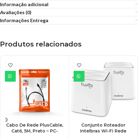
Informação adicional
Avaliações (0)
Informações Entrega
Produtos relacionados
ESGO
ESGO
TADO
TADO
Cabo De Rede PlusCable,
Conjunto Roteador
Cat6, 5M, Preto – PC-
Intelbras Wi-Fi Rede
ETH6U50BK
Mesh AC1200 Mbps, Dual