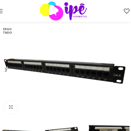
ESGO
TADO
Clique para ampliar