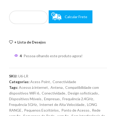
Calcular Frete
+ Lista de Desejos
4
Pessoa olhando este produto agora!
SKU:
U6-LR
Categorias:
Acess Point
,
Conectividade
Tags:
Acesso à internet
,
Antena
,
Compatibilidade com
dispositivos WiFi 6
,
Conectividade
,
Design sofisticado
,
Dispositivos Móveis
,
Empresas
,
Frequência 2.4GHz
,
Frequência 5GHz
,
Internet de Alta Velocidade
,
LONG
RANGE
,
Pequenos Escritórios
,
Ponto de Acesso
,
Rede
sem fio
,
Segurança de Rede
,
sem fio
,
Sem interferência de