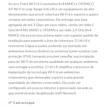
Access Point Wi-Fi 6 Corporativo 4×4 MIMO e OFDMA.O
AP Wi-Fi 6 Long-Range (U6-LR) é um equipamento de alto
desempenho que provê cobertura Wi-Fi 6 e suporte a quatro
streams em redes corporativas. Ele entrega uma taxa
agregada de até 3 Gbps em seus rádios, sendo um rádio 5
GHz (4×4 MU-MIMO e OFDMA) e um rádio 2,4 GHz (4×4
MIMO). Ele possui uma antena maior com superior padrão de
irradiação para expandir a área de cobertura. O U6-LR é
resistente à água e poeira, podendo ser montado em
ambientes internos (indoor) ou externos (semi-outdoor com
proteção IP54), tornando possível camuflar sua instalação
para ter Wi-Fi de excelente qualidade em qualquer ambiente,
sem estragar a estética. O U6-LR simplifica o processo de
implantação da tecnologia Wi-Fi 6 em ambientes
corporativos que demandam suporte a uma grande
quantidade de clientes conectados. Ele pode ser
configurado em poucos minutos e gerenciado via web ou
app móvel através da aplicação UniFi Network.
1 em estoque