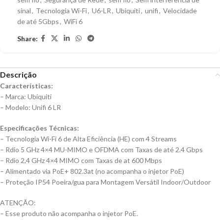
sinal
,
Tecnologia Wi-Fi
,
U6-LR
,
Ubiquiti
,
unifi
,
Velocidade
de até 5Gbps
,
WiFi 6
Share:
Descrição
Características:
– Marca: Ubiquiti
– Modelo: Unifi 6 LR
Especificações Técnicas:
– Tecnologia Wi-Fi 6 de Alta Eficiência (HE) com 4 Streams
– Rdio 5 GHz 4×4 MU-MIMO e OFDMA com Taxas de até 2.4 Gbps
– Rdio 2,4 GHz 4×4 MIMO com Taxas de at 600 Mbps
– Alimentado via PoE+ 802.3at (no acompanha o injetor PoE)
– Proteção IP54 Poeira/gua para Montagem Versátil Indoor/Outdoor
ATENÇÃO:
– Esse produto não acompanha o injetor PoE.