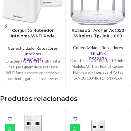
Conjunto Roteador
Roteador Archer Ac1350
Intelbras Wi-Fi Rede
Wireless Tp-link – C60
Mesh AC1200 Mbps, Dual
Band, Bivolt – 310
Conectividade
,
Roteadores
Conectividade
,
Roteadores
TP-LINK
Intelbras
R$
321,76
R$
546,16
Características: – Marca: TP Link –
O Sistema Wi-Fi Mesh twibi Fast é
Modelo: AC 1350 Especificações:
ideal para quem deseja ter sinal
Hardware: – Interface: 4 Portas
Wi-Fi forte e constante por todo o
LAN 10/100Mbps 1 Porta WAN
ambiente, garantindo que seus
dispositivos estejam sempre com a
melhor conexão possível! O twibi
Fast tem tecnologia Mesh AC 1200
Produtos relacionados
e é ideal para planos de internet de
até 100 Mbps.
ESGO
ESGO
TADO
TADO