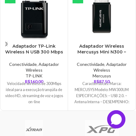
Adaptador TP-Link
Adaptador Wireless
Wireless N USB 300 Mbps
Mercusys Mini N300 –
– TL-WN823N
MW300UM
Conectividade
,
Adaptador
Conectividade
,
Adaptador
Wireless
Wireless
TP-LINK
Mercusys
R$
160,00
R$
87,50
Velocidade wireless de 300Mbps
Características: Marca:
ideal para a execução tranqüila de
MERCUSYS Modelo: MW300UM
vídeo HD, streaming de voz e jogos
ESPECIFICAÇÕES: – USB 2.0. –
on-line
Antena Interna – DESEMPENHO:
300Mbps até 2.4GHz. –
SOFTWARE: Windows