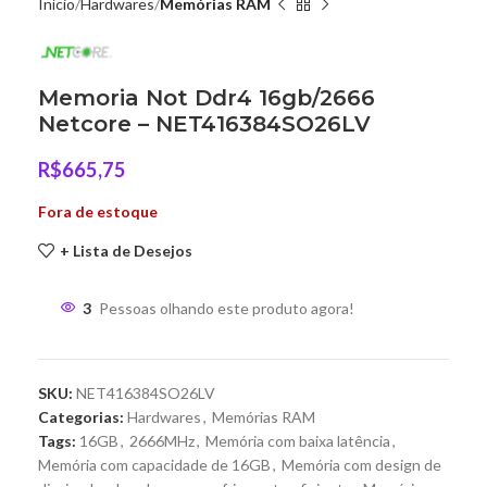
Início
Hardwares
Memórias RAM
Memoria Not Ddr4 16gb/2666
Netcore – NET416384SO26LV
R$
665,75
Fora de estoque
+ Lista de Desejos
3
Pessoas olhando este produto agora!
SKU:
NET416384SO26LV
Categorias:
Hardwares
,
Memórias RAM
Tags:
16GB
,
2666MHz
,
Memória com baixa latência
,
Memória com capacidade de 16GB
,
Memória com design de