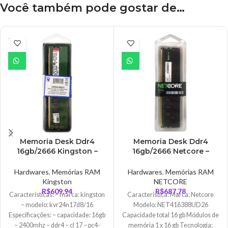
Você também pode gostar de…
ESGO
TADO
Memoria Desk Ddr4
Memoria Desk Ddr4
16gb/2666 Kingston –
16gb/2666 Netcore –
KVR26N19D8/16
NET416388UD26
Hardwares
,
Memórias RAM
Hardwares
,
Memórias RAM
Kingston
NETCORE
R$
609,94
R$
687,78
Características: – marca: kingston
Caracteristica: Marca: Netcore
– modelo: kvr24n17d8/16
Modelo: NET416388UD26
Especificações: – capacidade: 16gb
Capacidade total 16 gb Módulos de
– 2400mhz – ddr4 – cl 17 – pc4-
memória 1 x 16 gb Tecnologia: