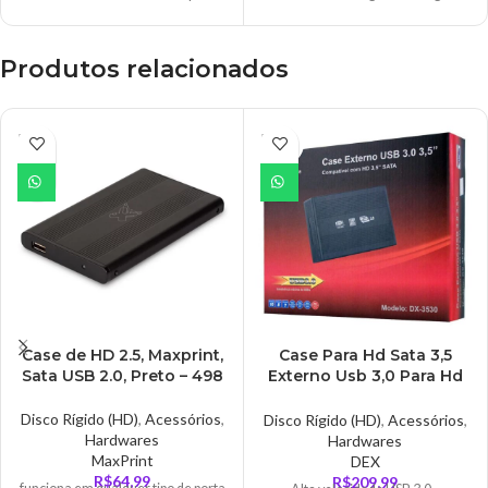
2400
DDR4 Formato: udimm
Produtos relacionados
ESGO
ESGO
TADO
TADO
Case de HD 2.5, Maxprint,
Case Para Hd Sata 3,5
Sata USB 2.0, Preto – 498
Externo Usb 3,0 Para Hd
De Pc, Dex – DX-3530
Disco Rígido (HD)
,
Acessórios
,
Disco Rígido (HD)
,
Acessórios
,
Hardwares
Hardwares
MaxPrint
DEX
R$
64,99
R$
209,99