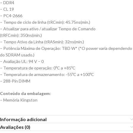
– DDR4
– CL 19
– PC4-2666
– Tempo de ciclo de linha (tRCmin): 45.75ns(min.)
– Atualizar para ativo / atualizar Tempo de Comando
(tRFCmin): 350ns(min.)
– Tempo Ativo da Linha (tRASmin): 32ns(min.)
– Potência Máxima de Operação: TBD W* (*O power varia dependendo
do SDRAM usado.)
– Avaliação UL: 94 V – 0
– Temperatura de operação: 0ºC a +85ºC
– Temperatura de armazenamento: -55ºC a +100ºC
– 288-Pin DIMM
Conteúdo da embalagem:
– Memória Kingston
Informação adicional
Avaliações (0)