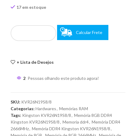
17 em estoque
Calcular Frete
+ Lista de Desejos
2
Pessoas olhando este produto agora!
SKU:
KVR26N19S8/8
Categorias:
Hardwares
,
Memórias RAM
Tags:
Kingston KVR26N19S8/8
,
Memória 8GB DDR4
Kingston KVR26N19S8/8
,
Memoria ddr4
,
Memória DDR4
2666MHz
,
Memória DDR4 Kingston KVR26N19S8/8
,
Memória de 8GB
,
Memória de 8GB 2666MHz
,
Memória de