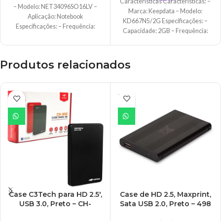
Características Características: –
– Modelo: NET34096SO16LV –
Marca: Keepdata – Modelo:
Aplicação: Notebook
KD667N5/2G Especificações: –
Especificações: – Frequência:
Capacidade: 2GB – Frequência:
1600Mhz – Pinagem: 204-Pin –
667Mhz – 240 Pinos
Capacidade: 4GB
Produtos relacionados
ESGO
TADO
Case C3Tech para HD 2.5′,
Case de HD 2.5, Maxprint,
USB 3.0, Preto – CH-
Sata USB 2.0, Preto – 498
300BK