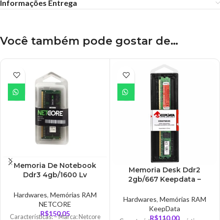
Informações Entrega
Você também pode gostar de…
Memoria De Notebook
Memoria Desk Ddr2
Ddr3 4gb/1600 Lv
2gb/667 Keepdata –
Netcore –
KD667N5/2G
NET34096SO16LV
Hardwares
,
Memórias RAM
Hardwares
,
Memórias RAM
NETCORE
KeepData
R$
150,05
Características: – Marca: Netcore
R$
110,00