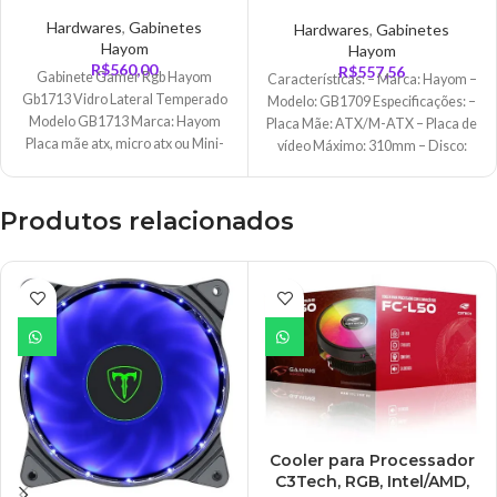
Frontal em Vidro
Temperado, 4x Cooler
Hardwares
,
Gabinetes
Hardwares
,
Gabinetes
Fan, Preto – GB1709
Hayom
Hayom
R$
560,00
R$
557,56
Gabinete Gamer Rgb Hayom
Características: – Marca: Hayom –
Gb1713 Vidro Lateral Temperado
Modelo: GB1709 Especificações: –
Modelo GB1713 Marca: Hayom
Placa Mãe: ATX/M-ATX – Placa de
Placa mãe atx, micro atx ou Mini-
vídeo Máximo: 310mm – Disco:
ITX. Fonte
Produtos relacionados
Cooler para Processador
C3Tech, RGB, Intel/AMD,