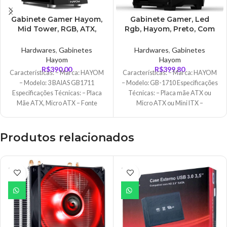
Gabinete Gamer Hayom,
Gabinete Gamer, Led
Mid Tower, RGB, ATX,
Rgb, Hayom, Preto, Com
Lateral em Vidro
Lateral de Vidro – GB1710
Temperado, Preto –
Hardwares
,
Gabinetes
Hardwares
,
Gabinetes
GB1711
Hayom
Hayom
R$
390,00
R$
399,80
Características: – Marca: HAYOM
Características: – Marca: HAYOM
– Modelo: 3 BAIAS GB1711
– Modelo: GB-1710 Especificações
Especificações Técnicas: – Placa
Técnicas: – Placa mãe ATX ou
Mãe ATX, Micro ATX – Fonte
Micro ATX ou Mini ITX –
Suportada:
Produtos relacionados
ESGO
ESGO
TADO
TADO