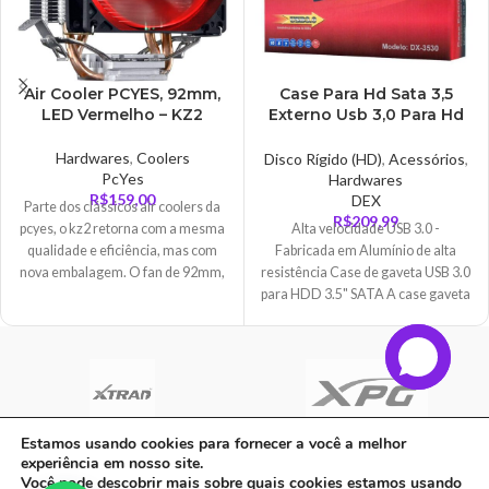
Air Cooler PCYES, 92mm,
Case Para Hd Sata 3,5
LED Vermelho – KZ2
Externo Usb 3,0 Para Hd
De Pc, Dex – DX-3530
Hardwares
,
Coolers
Disco Rígido (HD)
,
Acessórios
,
PcYes
Hardwares
R$
159,00
DEX
Parte dos clássicos air coolers da
R$
209,99
pcyes, o kz2 retorna com a mesma
Alta velocidade USB 3.0 -
qualidade e eficiência, mas com
Fabricada em Alumínio de alta
nova embalagem. O fan de 92mm,
resistência Case de gaveta USB 3.0
possui a função pwm que permitirá
para HDD 3.5" SATA A case gaveta
uma ampla faixa de velocidade
em alumínio é compacta, leve, não
para partidas mais longas. O
necessita de instalação (plug &
dissipador auxilia na distribuição
play) e oferece ao usuário alta
do calor absorvido entre suas
performance e velocidade de
aletas, para que depois o fans
transmissão. O corpo em alumínio
possam resfriá-las com maior
garante maior proteção e alta
Estamos usando cookies para fornecer a você a melhor
eficiência. São 4 heat pipes
dissipação de calor. É compatível
experiência em nosso site.
C A Informatica Ltda | CNPJ: 33.482.008/0001-90 | Avenida Dos Ipês,
refrigerados por um robusto
com HDs de até 4TB, possui
Você pode descobrir mais sobre quais cookies estamos usando