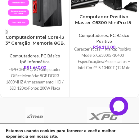
Computador Positivo
Master C6300 MiniPro I5-
10400T, 8GB, SSDM2
256GB, WIFI AC,
Computadores
,
PC Básico
Computador Intel Core-i3
Bluetooth, POSITIVO
Positivo
3ª Geração, Memoria 8GB,
R$
4.113,00
HD SSD 120GB
Características: – Marca: Positivo –
Modelo: C6300 I5-10400T
Computadores
,
PC Básico
Ipê Informática
Especificações: Processador: –
R$
1.650,00
Intel Core™ I5 10400T (12 M de
ESPECIFICAÇÃO Computador
cache 3.60GHz
Office Memória: 8GB DDR3
1600MHZ Armazenamento: HD /
SSD 120gb Fonte: 200W Placa
Mãe: KP-H61/K Soquete: LGA 1155
Estamos usando cookies para fornecer a você a melhor
experiência em nosso site.
C A Informatica Ltda | CNPJ: 33.482.008/0001-90 | Avenida Dos Ipês,