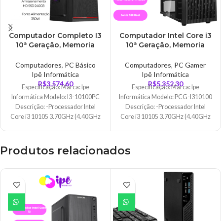
Computador Completo I3
Computador Intel Core i3
10ª Geração, Memoria
10ª Geração, Memoria
4GB, SSD 240Gb, Fonte
8Gb, HD SSD 240GB, GTX
350W, Monitor 18P,
1050Ti 4GB Fonte 500W
Computadores
,
PC Básico
Computadores
,
PC Gamer
Teclado e Mouse
Ipê Informática
Ipê Informática
R$
3.574,60
R$
5.352,30
Especificação: Marca: Ipe
Especificação: Marca: Ipe
Informática Modelo: I3-10100PC
Informática Modelo: PCG-I310100
Descrição: -Processador Intel
Descrição: -Processador Intel
Core i3 10105 3.70GHz (4.40GHz
Core i3 10105 3.70GHz (4.40GHz
Turbo), 10ª Geração -Placa Mãe
Turbo), 10ª Geração -Placa Mãe
ASRock
ASRock
Produtos relacionados