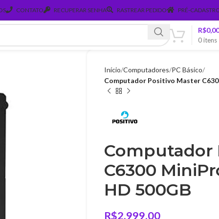
OS
CONTATO
RECUPERAR SENHA
RASTREAR PEDIDO
PRÉ-CADASTRO
R$
0,0
0
itens
Início
Computadores
PC Básico
Computador Positivo Master C6300
Computador P
C6300 MiniPro
HD 500GB
R$
2.999,00