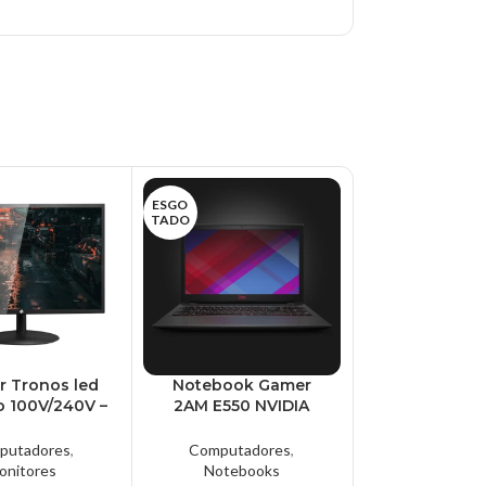
ESGO
ESGO
TADO
TADO
r Tronos led
Notebook Gamer
Notebook 
to 100V/240V –
2AM E550 NVIDIA
IdeaPad3 Int
S-HK19WY
GeForce GTX 1050
i3-10110u, 
3GB Core i5-9400
RAM, SSD 2
putadores
,
Computadores
,
Computad
8GB | SSD NVMe
82BS000
onitores
Notebooks
Noteboo