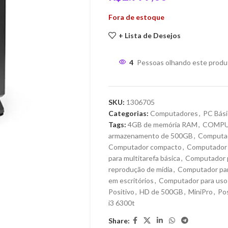
Fora de estoque
+ Lista de Desejos
4
Pessoas olhando este produ
SKU:
1306705
Categorias:
Computadores
,
PC Bási
Tags:
4GB de memória RAM
,
COMP
armazenamento de 500GB
,
Computad
Computador compacto
,
Computador 
para multitarefa básica
,
Computador p
reprodução de mídia
,
Computador para
em escritórios
,
Computador para uso 
Positivo
,
HD de 500GB
,
MiniPro
,
Po
i3 6300t
Share: