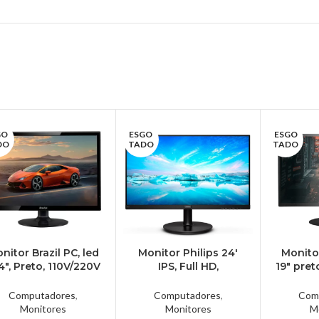
GO
ESGO
ESGO
DO
TADO
TADO
nitor Brazil PC, led
Monitor Philips 24′
Monito
.4″, Preto, 110V/220V
IPS, Full HD,
19″ pre
– 15BPC-KAN
HDMI/DisplayPort –
TR
242V8A
Computadores
,
Computadores
,
Com
Monitores
Monitores
M