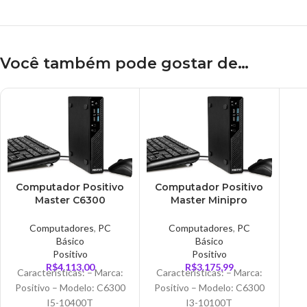
Você também pode gostar de…
Computador Positivo
Computador Positivo
Master C6300
Master Minipro
MiniPro I5-10400T,
C6300 I3-10100T,
8GB, SSDM2 256GB,
Ram4GB, SSD 256GB,
Computadores
,
PC
Computadores
,
PC
WIFI AC, Bluetooth,
WIFI
Básico
Básico
POSITIVO
Positivo
Positivo
R$
4.113,00
R$
3.175,99
Características: – Marca:
Características: – Marca:
Positivo – Modelo: C6300
Positivo – Modelo: C6300
I5-10400T
I3-10100T