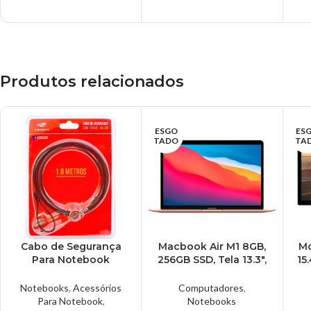
Especificações:
Especificações:
Processador: – Intel
Processador: – Intel
Core™ I5 10400T (12 M
Core™ i3 10100T (6 M de
de cache 3.60GHz
cache LGA1200)
Produtos relacionados
ESGO
ES
TADO
TA
Cabo de Segurança
Macbook Air M1 8GB,
Mo
Para Notebook
256GB SSD, Tela 13.3″,
15
C3Tech – CS-30
Gold
Notebooks
,
Acessórios
Computadores
,
Para Notebook
,
Notebooks