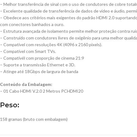
– Melhor transferência de sinal com o uso de condutores de cobre totalm
– Excelente qualidade de transferência de dados de vídeo e áudio, permi
– Obedece aos critérios mais exigentes do padrão HDMI 2.0 suportando 
com conectores banhados a ouro.
– Estrutura avançada de isolamento permite melhor proteção contra ru
– Construído com condutores livres de oxigênio para uma melhor qualidad
– Compatível com resoluções 4K (4096 x 2160 pixels).
– Compatível com Smart TVs.
– Compativél com proporção de cinema 21:9
– Suporte a transmissão Ethernet e 3D.
– Atinge até 18Gbps de largura de banda
Conteúdo da Embalagem:
– 01 Cabo HDMI V.2.0 2 Metros PCHDMI20
Peso:
158 gramas (bruto com embalagem)