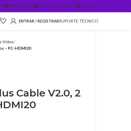
 PJ
PARCEIRO IPÊ
TRABALHE CONOSCO
SUPORTE
0
SUPORTE TÉCNICO
ENTRAR / REGISTRAR
e Vídeo
ros – PC-HDMI20
us Cable V2.0, 2
-HDMI20