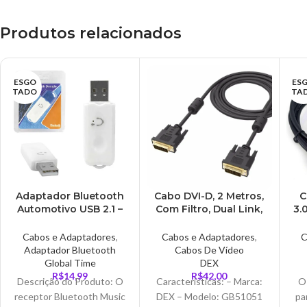
Produtos relacionados
ESGO
ES
TADO
TA
Adaptador Bluetooth
Cabo DVI-D, 2 Metros,
C
Automotivo USB 2.1 –
Com Filtro, Dual Link,
3.
AD0391
24+1 Pinos – CB0509
Pl
Cabos e Adaptadores
,
Cabos e Adaptadores
,
C
Adaptador Bluetooth
Cabos De Vídeo
Global Time
DEX
R$
14,99
R$
42,00
Descrição do Produto: O
Características: – Marca:
O 
receptor Bluetooth Music
DEX – Modelo: GB51051
pa