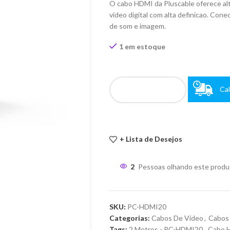
O cabo HDMI da Pluscable oferece alt
video digital com alta definicao. Con
de som e imagem.
1 em estoque
Cal
+ Lista de Desejos
2
Pessoas olhando este produ
SKU:
PC-HDMI20
Categorias:
Cabos De Vídeo
,
Cabos
Tags:
2 Metros - PC-HDMI20
,
Cabo H