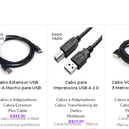
GO
ESGO
DO
TADO
abo Extensor USB
Cabo para
Cabo VG
0 A Macho para USB
Impressora USB A 2.0
3 Metros
3.0 A Fêmea,
para USB B Multi, 3
PC-
usCable, 3 Metros –
Metros – WI273
abos e Adaptadores
,
Cabos e Adaptadores
,
Cabos 
USBAF3030
Cabos Extensor
Cabos Transferência de
Cabo
Plus Cable
Dados
Pl
R$
41,00
Multilaser
cabo extensor é ideal
Carac
R$
19,99
Características: – Marca:
ra conectar periféricos
Marca: