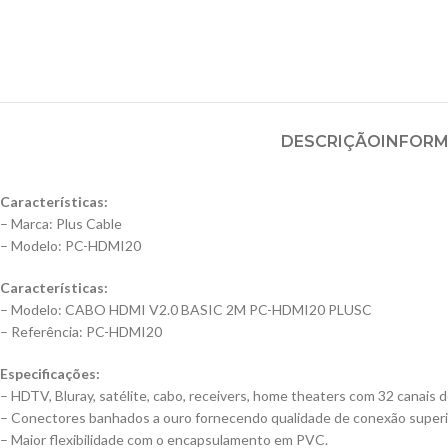
DESCRIÇÃO
INFORM
Características:
– Marca: Plus Cable
– Modelo: PC-HDMI20
Características:
– Modelo: CABO HDMI V2.0 BASIC 2M PC-HDMI20 PLUSC
– Referência: PC-HDMI20
Especificações:
– HDTV, Bluray, satélite, cabo, receivers, home theaters com 32 canais 
– Conectores banhados a ouro fornecendo qualidade de conexão superio
– Maior flexibilidade com o encapsulamento em PVC.