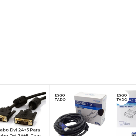
ESGO
ESGO
TADO
TADO
abo Dvi 24+5 Para
abo Dvi 24+5, Com