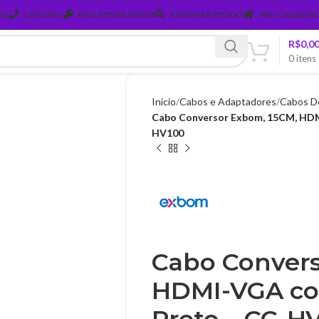
OS
CONTATO
RECUPERAR SENHA
RASTREAR PEDIDO
PRÉ-CADASTRO
R$
0,0
0
itens
Início
Cabos e Adaptadores
Cabos D
Cabo Conversor Exbom, 15CM, HDMI
HV100
Cabo Convers
HDMI-VGA com