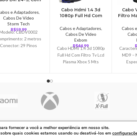
Filtro, Fortrek –
Cabo Hdmi 1.4 3d
Cabo V
CBDV0002
abos e Adaptadores
,
1080p Full Hd Com
Filtro 
Cabos De Vídeo
Filtro Tv Lcd Plasma
Exbom
Storm Tech
5 Mts – CB0016EX
Cabos e Adaptadores
,
Cabos 
R$
59,99
Modelo: CBDV0002
Cabos De Vídeo
Cabo
omprimento: 2 metros
Exbom
Conector: 29 Pinos
R$
44,99
Cabo HDMI 1.4 3d 1080p
Caracterí
Cor: Preto
Full Hd Com Filtro Tv Lcd
MD9 – 
Dimensões: 17.500 x
Plasma Xbox 5 Mts
Espec
3.000 x 20.500 CM
Qualidade em suas
Comprime
Marca: STORM
transmissões é,
– Este c
nformação adicional: –
para tra
lta Velocidade – Alta
01-90 | Avenida Dos Ipês, QD31 LT23, Bairro Cidade Jardim, CEP: 68.5
ra fornecer a você a melhor experiência em nosso site.
 sobre quais cookies estamos usando ou desativá-los em
configuraçõ
ito com ❤ por
Agência ZeroumStudio