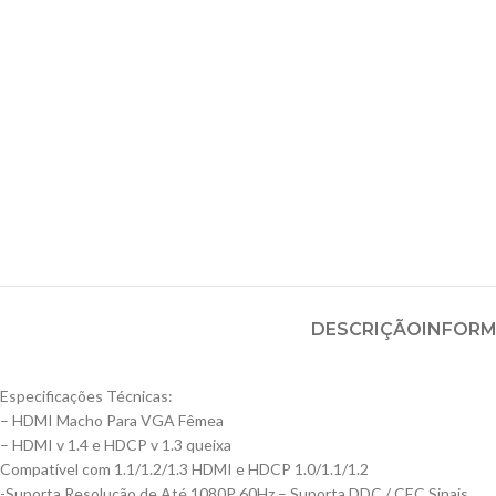
DESCRIÇÃO
INFORM
Especificações Técnicas:
– HDMI Macho Para VGA Fêmea
– HDMI v 1.4 e HDCP v 1.3 queixa
Compatível com 1.1/1.2/1.3 HDMI e HDCP 1.0/1.1/1.2
-Suporta Resolução de Até 1080P 60Hz – Suporta DDC / CEC Sinais