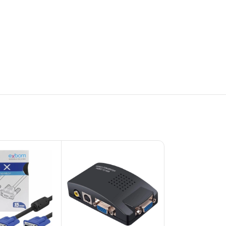
ESGO
TADO