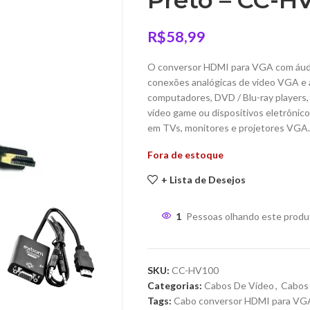
Preto – CC-H
R$
58,99
O conversor HDMI para VGA com áudi
conexões analógicas de vídeo VGA e á
computadores, DVD / Blu-ray players,
vídeo game ou dispositivos eletrônico
em TVs, monitores e projetores VGA.
Fora de estoque
+ Lista de Desejos
1
Pessoas olhando este produ
SKU:
CC-HV100
Categorias:
Cabos De Vídeo
,
Cabos
Tags:
Cabo conversor HDMI para VG