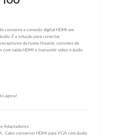
V100
o converte a conexão digital HDMI em
udio. É a solução para conectar
 receptores de home theater, consoles de
s com saída HDMI e transmitir vídeo e áudio
to agora!
 e Adaptadores
A
,
Cabo conversor HDMI para VGA com áudio