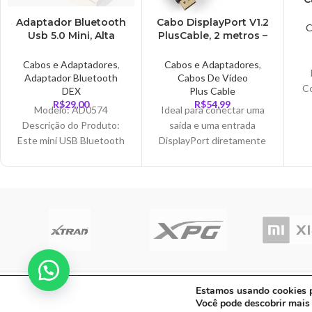
Adaptador Bluetooth
Cabo DisplayPort V1.2
C
Usb 5.0 Mini, Alta
PlusCable, 2 metros –
Velocidade –
DP1220
AD0574B
Cabos e Adaptadores
,
Cabos e Adaptadores
,
Adaptador Bluetooth
Cabos De Vídeo
C
DEX
Plus Cable
R$
29,00
R$
54,99
Modelo: AD0574
Ideal para conectar uma
Descrição do Produto:
saída e uma entrada
Este mini USB Bluetooth
DisplayPort diretamente
4.0 adaptador com alta
a uma entrada
velocidade, o
DisplayPort para
I
emparelhamento simples,
transferência de sinal de
A
boas características anti-
áudio/vídeo digital, com
jamming,
suporte a HBR e
resoluções até 4K.
C A Informatica Ltda | CNPJ: 33.482.008/00
Estamos usando cookies pa
Você pode descobrir mais
Fe