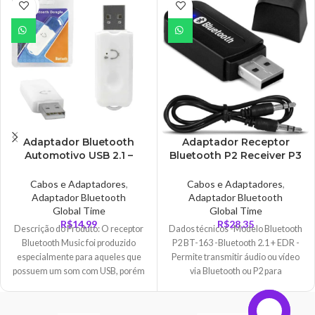
ESGO
TADO
Adaptador Bluetooth
Adaptador Receptor
Automotivo USB 2.1 –
Bluetooth P2 Receiver P3
AD0391
Musica Para Carro, Fones,
Caixas – AD0246
Cabos e Adaptadores
,
Cabos e Adaptadores
,
Adaptador Bluetooth
Adaptador Bluetooth
Global Time
Global Time
R$
14,99
R$
28,35
Descrição do Produto: O receptor
Dados técnicos -Modelo Bluetooth
Bluetooth Music foi produzido
P2 BT-163 -Bluetooth 2.1 + EDR -
especialmente para aqueles que
Permite transmitir áudio ou vídeo
possuem um som com USB, porém
via Bluetooth ou P2 para
não